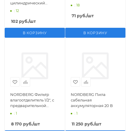
цилиндрический
: 18
M1/2">F1/4"
: 12
71
руб.
/шт
102
руб.
/шт
В КОРЗИНУ
В КОРЗИНУ
NORDBERG Фильтр
NORDBERG Пила
влагоотделитель 1/2", с
сабельная
предварительной
аккумуляторная 20 В
фильтрацией
: 1
: 1
8 170
руб.
/шт
11 250
руб.
/шт