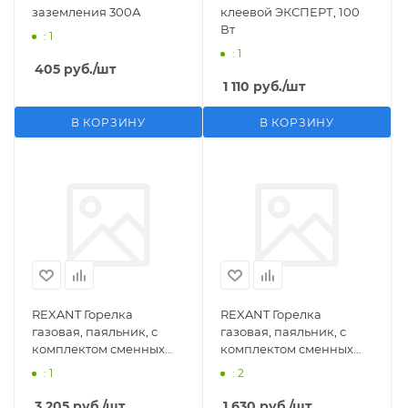
заземления 300А
клеевой ЭКСПЕРТ, 100
Вт
: 1
: 1
405
руб.
/шт
1 110
руб.
/шт
В КОРЗИНУ
В КОРЗИНУ
REXANT Горелка
REXANT Горелка
газовая, паяльник, с
газовая, паяльник, с
комплектом сменных
комплектом сменных
насадок, 11 предметов
насадок, 3 предмета
: 1
: 2
3 205
руб.
/шт
1 630
руб.
/шт