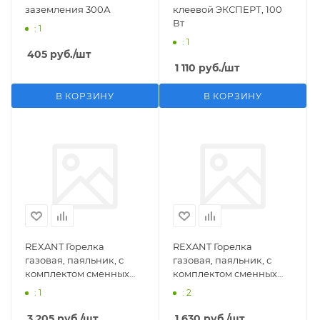
заземления 300А
клеевой ЭКСПЕРТ, 100
Вт
: 1
: 1
405
руб.
/шт
1 110
руб.
/шт
В КОРЗИНУ
В КОРЗИНУ
REXANT Горелка
REXANT Горелка
газовая, паяльник, с
газовая, паяльник, с
комплектом сменных
комплектом сменных
насадок, 11 предметов
насадок, 3 предмета
: 1
: 2
3 205
руб.
/шт
1 630
руб.
/шт