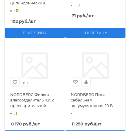
цилиндрический
: 18
M1/2">F1/4"
: 12
71
руб.
/шт
102
руб.
/шт
В КОРЗИНУ
В КОРЗИНУ
NORDBERG Фильтр
NORDBERG Пила
влагоотделитель 1/2", с
сабельная
предварительной
аккумуляторная 20 В
фильтрацией
: 1
: 1
8 170
руб.
/шт
11 250
руб.
/шт