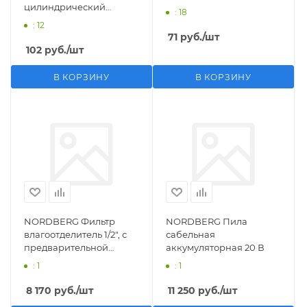
цилиндрический
: 18
M1/2">F1/4"
: 12
71
руб.
/шт
102
руб.
/шт
В КОРЗИНУ
В КОРЗИНУ
NORDBERG Фильтр
NORDBERG Пила
влагоотделитель 1/2", с
сабельная
предварительной
аккумуляторная 20 В
фильтрацией
: 1
: 1
8 170
руб.
/шт
11 250
руб.
/шт