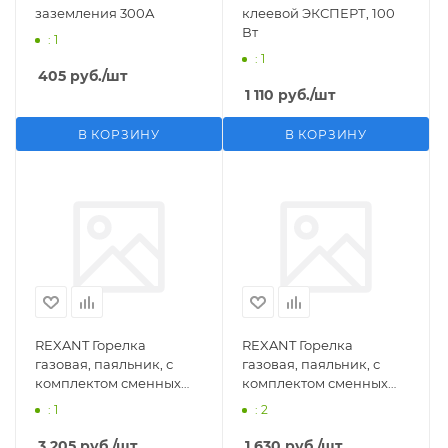
заземления 300А
клеевой ЭКСПЕРТ, 100
Вт
: 1
: 1
405
руб.
/шт
1 110
руб.
/шт
В КОРЗИНУ
В КОРЗИНУ
REXANT Горелка
REXANT Горелка
газовая, паяльник, с
газовая, паяльник, с
комплектом сменных
комплектом сменных
насадок, 11 предметов
насадок, 3 предмета
: 1
: 2
3 205
руб.
/шт
1 630
руб.
/шт