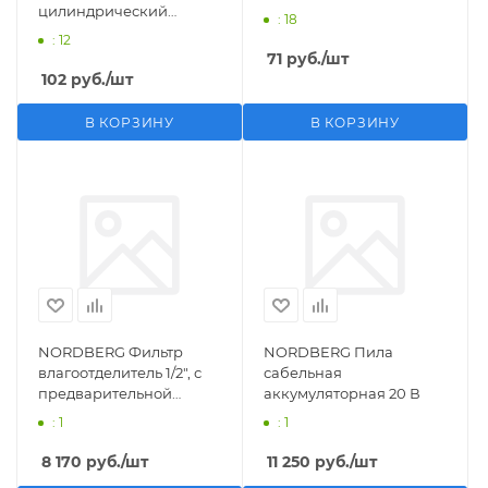
цилиндрический
: 18
M1/2">F1/4"
: 12
71
руб.
/шт
102
руб.
/шт
В КОРЗИНУ
В КОРЗИНУ
NORDBERG Фильтр
NORDBERG Пила
влагоотделитель 1/2", с
сабельная
предварительной
аккумуляторная 20 В
фильтрацией
: 1
: 1
8 170
руб.
/шт
11 250
руб.
/шт