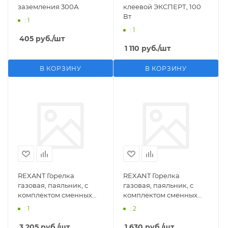
заземления 300А
клеевой ЭКСПЕРТ, 100
Вт
: 1
: 1
405
руб.
/шт
1 110
руб.
/шт
В КОРЗИНУ
В КОРЗИНУ
REXANT Горелка
REXANT Горелка
газовая, паяльник, с
газовая, паяльник, с
комплектом сменных
комплектом сменных
насадок, 11 предметов
насадок, 3 предмета
: 1
: 2
3 205
руб.
/шт
1 630
руб.
/шт