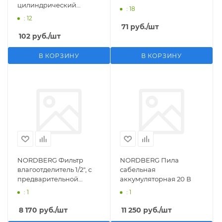
цилиндрический
: 18
M1/2">F1/4"
: 12
71
руб.
/шт
102
руб.
/шт
В КОРЗИНУ
В КОРЗИНУ
NORDBERG Фильтр
NORDBERG Пила
влагоотделитель 1/2", с
сабельная
предварительной
аккумуляторная 20 В
фильтрацией
: 1
: 1
8 170
руб.
/шт
11 250
руб.
/шт