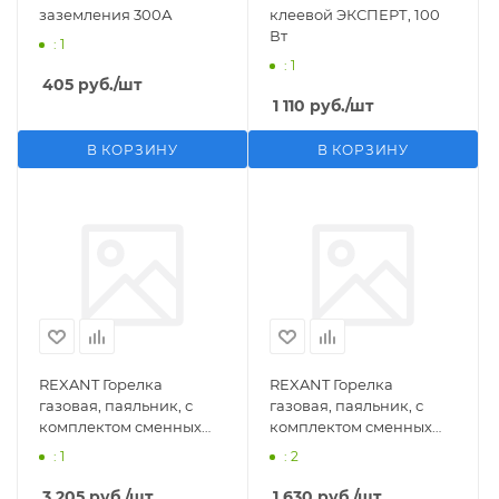
заземления 300А
клеевой ЭКСПЕРТ, 100
Вт
: 1
: 1
405
руб.
/шт
1 110
руб.
/шт
В КОРЗИНУ
В КОРЗИНУ
REXANT Горелка
REXANT Горелка
газовая, паяльник, с
газовая, паяльник, с
комплектом сменных
комплектом сменных
насадок, 11 предметов
насадок, 3 предмета
: 1
: 2
3 205
руб.
/шт
1 630
руб.
/шт