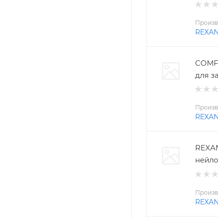
Произв
REXA
COMFO
для з
Произв
REXA
REXAN
нейло
Произв
REXA