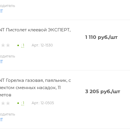
одитель
NT
T Пистолет клеевой ЭКСПЕРТ,
1 110
руб.
/шт
: 1
Арт.: 12-1530
одитель
NT
T Горелка газовая, паяльник, с
ектом сменных насадок, 11
3 205
руб.
/шт
метов
: 1
Арт.: 12-0505
одитель
NT