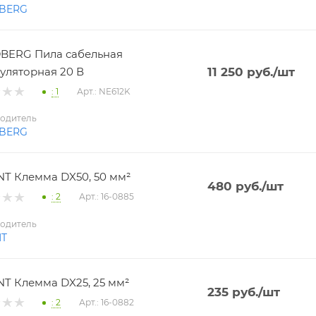
BERG
BERG Пила сабельная
уляторная 20 В
11 250
руб.
/шт
: 1
Арт.: NE612K
одитель
BERG
T Клемма DX50, 50 мм²
480
руб.
/шт
: 2
Арт.: 16-0885
одитель
NT
T Клемма DX25, 25 мм²
235
руб.
/шт
: 2
Арт.: 16-0882