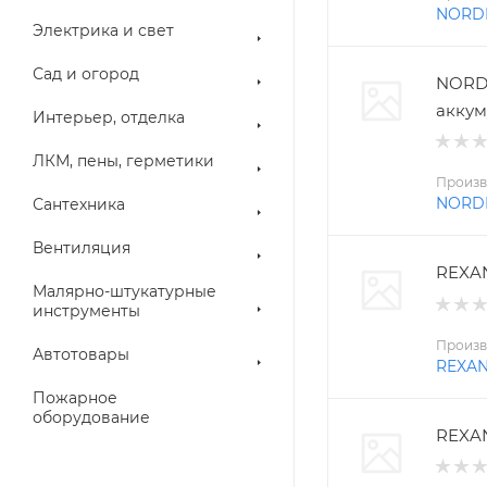
NORD
Электрика и свет
Сад и огород
NORD
аккум
Интерьер, отделка
ЛКМ, пены, герметики
Произв
NORD
Сантехника
Вентиляция
REXAN
Малярно-штукатурные
инструменты
Произв
Автотовары
REXA
Пожарное
оборудование
REXAN