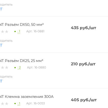
одитель
NT
T Разъём DX50, 50 мм²
435
руб.
/шт
: 1
Арт.: 16-0881
одитель
NT
T Разъём DX25, 25 мм²
210
руб.
/шт
: 2
Арт.: 16-0880
одитель
NT
T Клемма заземления 300А
405
руб.
/шт
: 1
Арт.: 16-0053