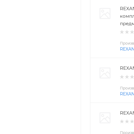
REXAN
компл
пред
Произв
REXA
REXAN
Произв
REXA
REXAN
Произв