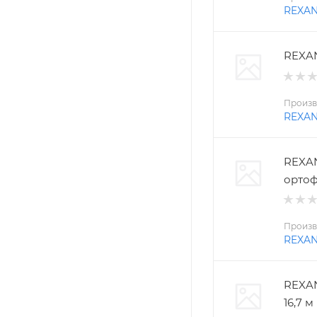
REXA
REXAN
Произв
REXA
REXAN
ортоф
Произв
REXA
REXAN
16,7 м