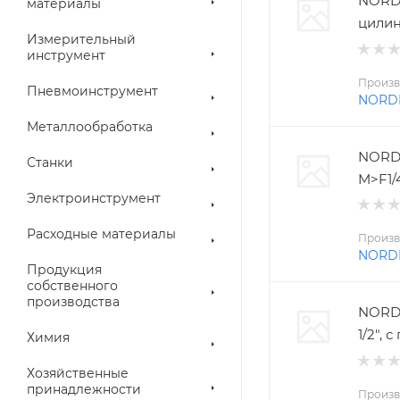
NORD
материалы
цилин
Измерительный
инструмент
Произв
Пневмоинструмент
NORD
Металлообработка
NORD
Станки
M>F1/
Электроинструмент
Расходные материалы
Произв
NORD
Продукция
собственного
производства
NORDB
1/2",
Химия
Хозяйственные
принадлежности
Произв