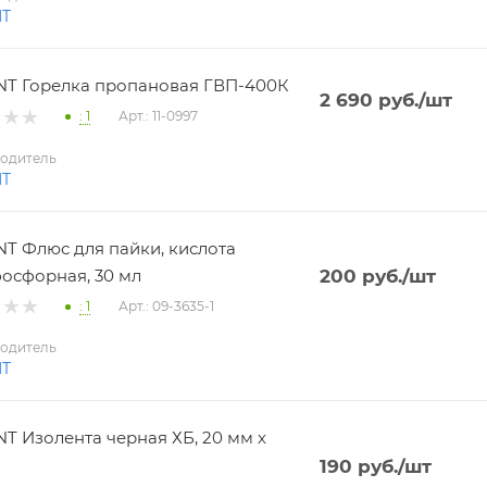
NT
T Горелка пропановая ГВП-400К
2 690
руб.
/шт
: 1
Арт.: 11-0997
одитель
NT
T Флюс для пайки, кислота
осфорная, 30 мл
200
руб.
/шт
: 1
Арт.: 09-3635-1
одитель
NT
T Изолента черная ХБ, 20 мм х
190
руб.
/шт