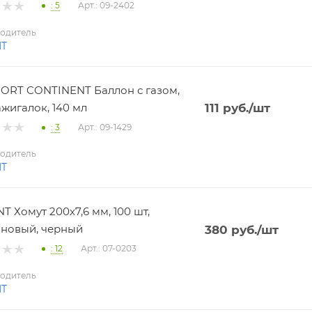
: 5
Арт.: 09-2402
одитель
NT
RT CONTINENT Баллон с газом,
ажигалок, 140 мл
111
руб.
/шт
: 3
Арт.: 09-1429
одитель
NT
T Хомут 200х7,6 мм, 100 шт,
новый, черный
380
руб.
/шт
: 12
Арт.: 07-0203
одитель
NT