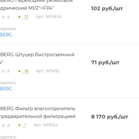
BERG Переходник резьбовой
дрический M1/2">F1/4"
102
руб.
/шт
: 12
Арт.: NPMF42
одитель
BERG
BERG Штуцер быстросъемный
4"
71
руб.
/шт
: 18
Арт.: NPM32
одитель
BERG
ERG Фильтр влагоотделитель
 с предварительной фильтрацией
8 170
руб.
/шт
: 1
Арт.: NP8124
одитель