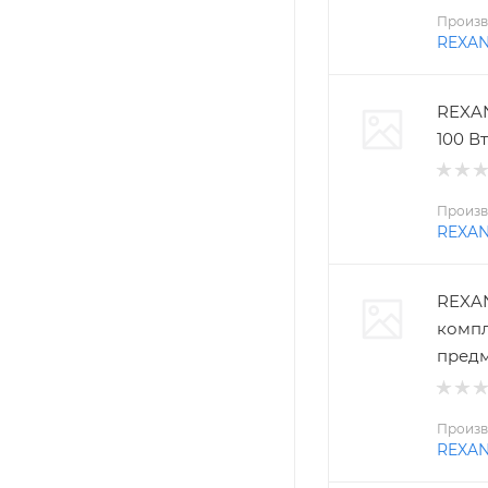
Произв
REXA
REXAN
100 Вт
Произв
REXA
REXAN
компл
пред
Произв
REXA