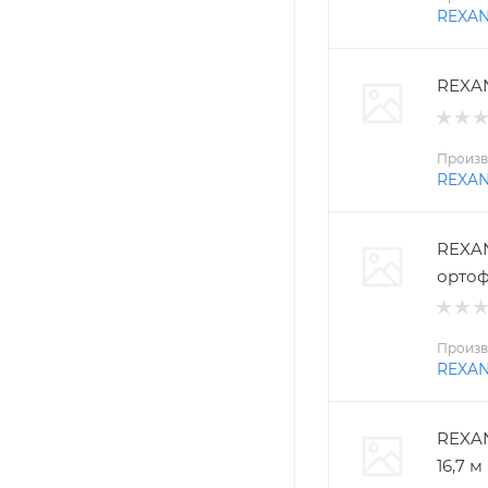
REXA
REXAN
Произв
REXA
REXAN
ортоф
Произв
REXA
REXAN
16,7 м