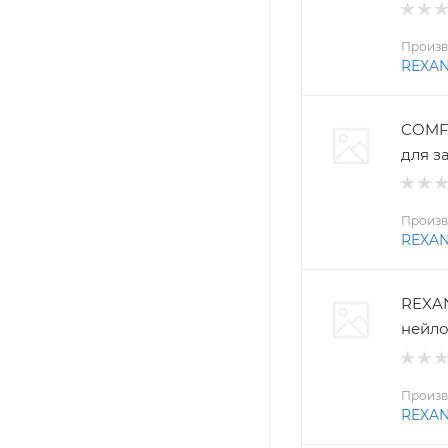
Произв
REXA
COMFO
для з
Произв
REXA
REXAN
нейло
Произв
REXA