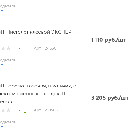
одитель
NT
T Пистолет клеевой ЭКСПЕРТ,
1 110
руб.
/шт
: 1
Арт.: 12-1530
одитель
NT
T Горелка газовая, паяльник, с
ектом сменных насадок, 11
3 205
руб.
/шт
метов
: 1
Арт.: 12-0505
одитель
NT