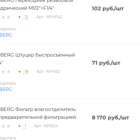
BERG Переходник резьбовой
дрический M1/2">F1/4"
102
руб.
/шт
: 12
Арт.: NPMF42
одитель
BERG
BERG Штуцер быстросъемный
4"
71
руб.
/шт
: 18
Арт.: NPM32
одитель
BERG
ERG Фильтр влагоотделитель
 с предварительной фильтрацией
8 170
руб.
/шт
: 1
Арт.: NP8124
одитель