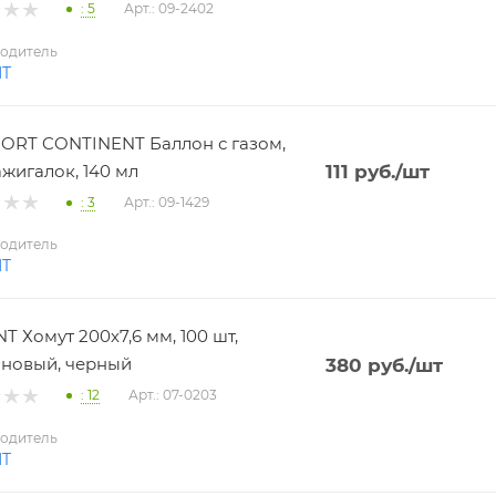
: 5
Арт.: 09-2402
одитель
NT
RT CONTINENT Баллон с газом,
ажигалок, 140 мл
111
руб.
/шт
: 3
Арт.: 09-1429
одитель
NT
T Хомут 200х7,6 мм, 100 шт,
новый, черный
380
руб.
/шт
: 12
Арт.: 07-0203
одитель
NT