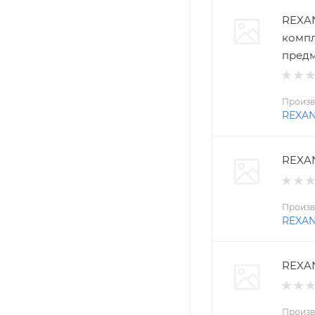
REXAN
компл
пред
Произв
REXA
REXAN
Произв
REXA
REXAN
Произв