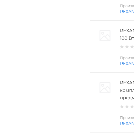
Произв
REXA
REXAN
100 Вт
Произв
REXA
REXAN
компл
пред
Произв
REXA