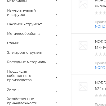
NORD
материалы
цилин
Измерительный
инструмент
Произв
Пневмоинструмент
NORD
Металлообработка
NORD
Станки
M>F1/
Электроинструмент
Расходные материалы
Произв
NORD
Продукция
собственного
производства
NORDB
1/2",
Химия
Хозяйственные
принадлежности
Произв