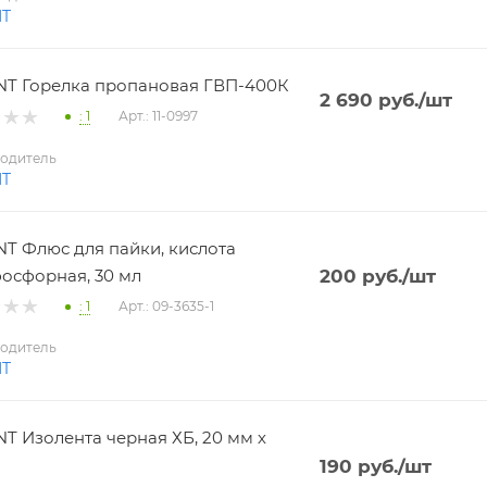
NT
T Горелка пропановая ГВП-400К
2 690
руб.
/шт
: 1
Арт.: 11-0997
одитель
NT
T Флюс для пайки, кислота
осфорная, 30 мл
200
руб.
/шт
: 1
Арт.: 09-3635-1
одитель
NT
T Изолента черная ХБ, 20 мм х
190
руб.
/шт