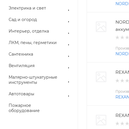
NORD
Электрика и свет
Сад и огород
NORD
аккум
Интерьер, отделка
ЛКМ, пены, герметики
Произв
NORD
Сантехника
Вентиляция
REXAN
Малярно-штукатурные
инструменты
Произв
Автотовары
REXA
Пожарное
оборудование
REXAN