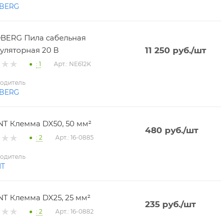
BERG
BERG Пила сабельная
уляторная 20 В
11 250
руб.
/шт
: 1
Арт.: NE612K
одитель
BERG
T Клемма DX50, 50 мм²
480
руб.
/шт
: 2
Арт.: 16-0885
одитель
NT
T Клемма DX25, 25 мм²
235
руб.
/шт
: 2
Арт.: 16-0882