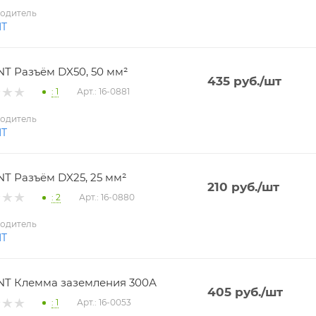
одитель
NT
T Разъём DX50, 50 мм²
435
руб.
/шт
: 1
Арт.: 16-0881
одитель
NT
T Разъём DX25, 25 мм²
210
руб.
/шт
: 2
Арт.: 16-0880
одитель
NT
T Клемма заземления 300А
405
руб.
/шт
: 1
Арт.: 16-0053