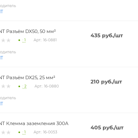
одитель
NT
T Разъём DX50, 50 мм²
435
руб.
/шт
: 1
Арт.: 16-0881
одитель
NT
T Разъём DX25, 25 мм²
210
руб.
/шт
: 2
Арт.: 16-0880
одитель
NT
T Клемма заземления 300А
405
руб.
/шт
: 1
Арт.: 16-0053