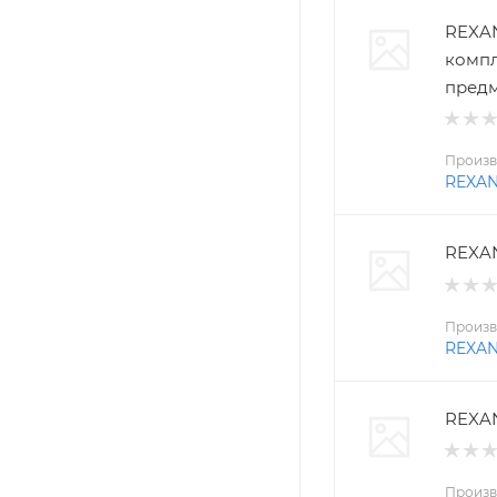
REXAN
компл
пред
Произв
REXA
REXAN
Произв
REXA
REXAN
Произв