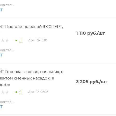
одитель
NT
T Пистолет клеевой ЭКСПЕРТ,
1 110
руб.
/шт
: 1
Арт.: 12-1530
одитель
NT
T Горелка газовая, паяльник, с
ектом сменных насадок, 11
3 205
руб.
/шт
метов
: 1
Арт.: 12-0505
одитель
NT