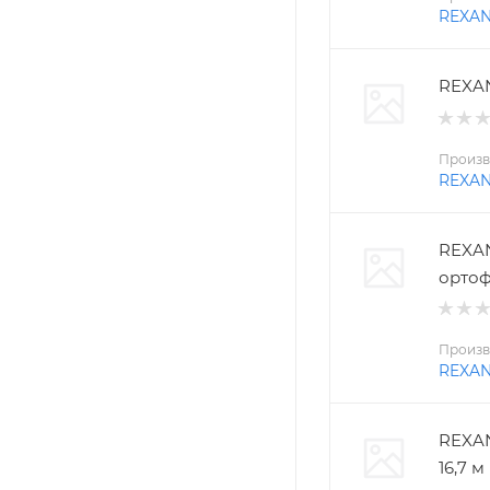
REXA
REXAN
Произв
REXA
REXAN
ортоф
Произв
REXA
REXAN
16,7 м