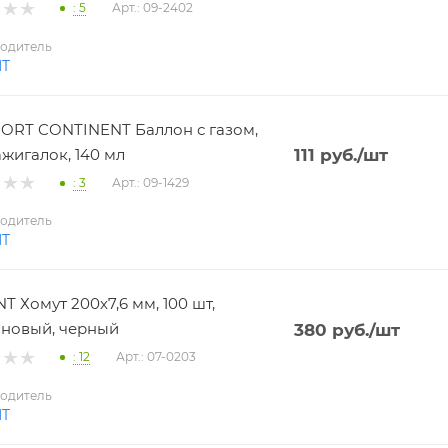
: 5
Арт.: 09-2402
одитель
NT
RT CONTINENT Баллон с газом,
ажигалок, 140 мл
111
руб.
/шт
: 3
Арт.: 09-1429
одитель
NT
T Хомут 200х7,6 мм, 100 шт,
новый, черный
380
руб.
/шт
: 12
Арт.: 07-0203
одитель
NT