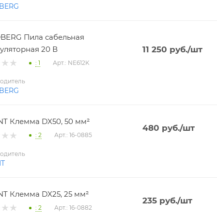
BERG
BERG Пила сабельная
уляторная 20 В
11 250
руб.
/шт
: 1
Арт.: NE612K
одитель
BERG
T Клемма DX50, 50 мм²
480
руб.
/шт
: 2
Арт.: 16-0885
одитель
NT
T Клемма DX25, 25 мм²
235
руб.
/шт
: 2
Арт.: 16-0882