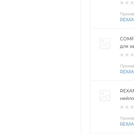
Произв
REXA
COMFO
для з
Произв
REXA
REXAN
нейло
Произв
REXA