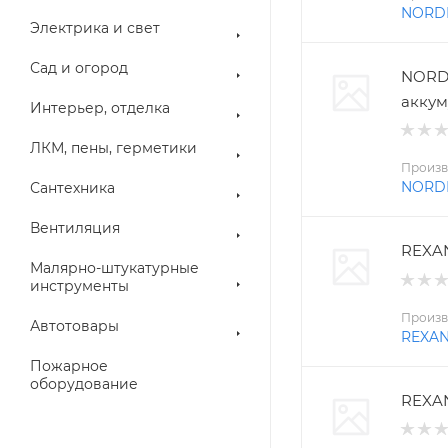
NORD
Электрика и свет
Сад и огород
NORD
аккум
Интерьер, отделка
ЛКМ, пены, герметики
Произв
NORD
Сантехника
Вентиляция
REXAN
Малярно-штукатурные
инструменты
Произв
Автотовары
REXA
Пожарное
оборудование
REXAN