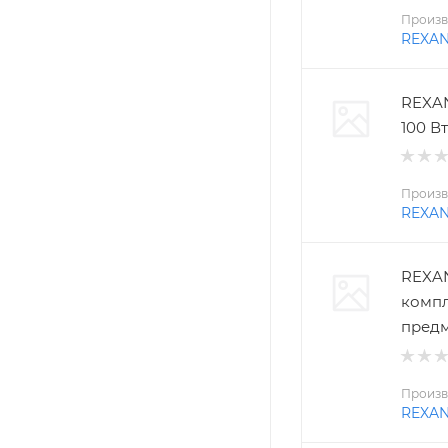
Произв
REXA
REXAN
100 Вт
Произв
REXA
REXAN
компл
пред
Произв
REXA