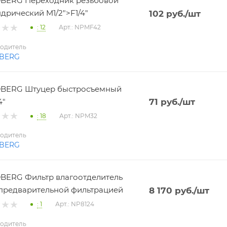
BERG Переходник резьбовой
дрический M1/2">F1/4"
102
руб.
/шт
: 12
Арт.: NPMF42
одитель
BERG
BERG Штуцер быстросъемный
4"
71
руб.
/шт
: 18
Арт.: NPM32
одитель
BERG
ERG Фильтр влагоотделитель
 с предварительной фильтрацией
8 170
руб.
/шт
: 1
Арт.: NP8124
одитель