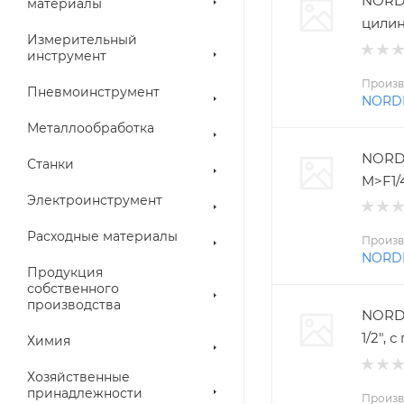
NORD
материалы
цилин
Измерительный
инструмент
Произв
Пневмоинструмент
NORD
Металлообработка
NORD
Станки
M>F1/
Электроинструмент
Расходные материалы
Произв
NORD
Продукция
собственного
производства
NORDB
1/2",
Химия
Хозяйственные
принадлежности
Произв