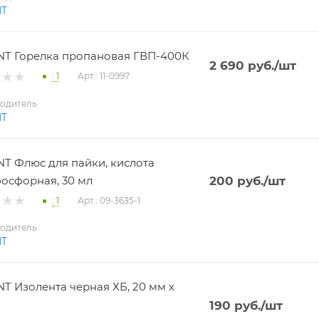
NT
T Горелка пропановая ГВП-400К
2 690
руб.
/шт
: 1
Арт.: 11-0997
одитель
NT
T Флюс для пайки, кислота
осфорная, 30 мл
200
руб.
/шт
: 1
Арт.: 09-3635-1
одитель
NT
T Изолента черная ХБ, 20 мм х
190
руб.
/шт