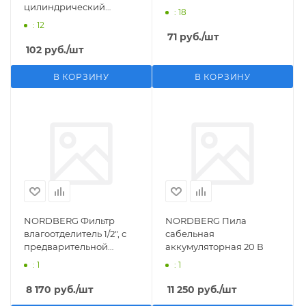
цилиндрический
: 18
M1/2">F1/4"
: 12
71
руб.
/шт
102
руб.
/шт
В КОРЗИНУ
В КОРЗИНУ
NORDBERG Фильтр
NORDBERG Пила
влагоотделитель 1/2", с
сабельная
предварительной
аккумуляторная 20 В
фильтрацией
: 1
: 1
8 170
руб.
/шт
11 250
руб.
/шт