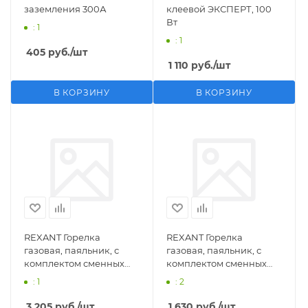
заземления 300А
клеевой ЭКСПЕРТ, 100
Вт
: 1
: 1
405
руб.
/шт
1 110
руб.
/шт
В КОРЗИНУ
В КОРЗИНУ
REXANT Горелка
REXANT Горелка
газовая, паяльник, с
газовая, паяльник, с
комплектом сменных
комплектом сменных
насадок, 11 предметов
насадок, 3 предмета
: 1
: 2
3 205
руб.
/шт
1 630
руб.
/шт