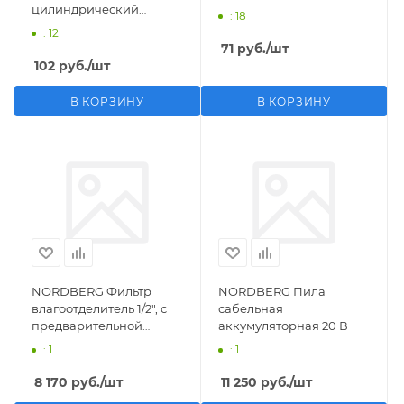
цилиндрический
: 18
M1/2">F1/4"
: 12
71
руб.
/шт
102
руб.
/шт
В КОРЗИНУ
В КОРЗИНУ
NORDBERG Фильтр
NORDBERG Пила
влагоотделитель 1/2", с
сабельная
предварительной
аккумуляторная 20 В
фильтрацией
: 1
: 1
8 170
руб.
/шт
11 250
руб.
/шт