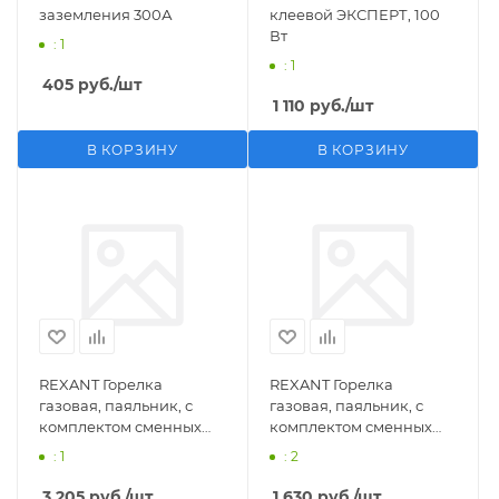
заземления 300А
клеевой ЭКСПЕРТ, 100
Вт
: 1
: 1
405
руб.
/шт
1 110
руб.
/шт
В КОРЗИНУ
В КОРЗИНУ
REXANT Горелка
REXANT Горелка
газовая, паяльник, с
газовая, паяльник, с
комплектом сменных
комплектом сменных
насадок, 11 предметов
насадок, 3 предмета
: 1
: 2
3 205
руб.
/шт
1 630
руб.
/шт