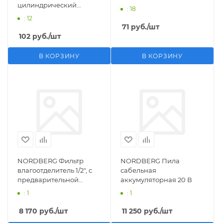
цилиндрический
: 18
M1/2">F1/4"
: 12
71
руб.
/шт
102
руб.
/шт
В КОРЗИНУ
В КОРЗИНУ
NORDBERG Фильтр
NORDBERG Пила
влагоотделитель 1/2", с
сабельная
предварительной
аккумуляторная 20 В
фильтрацией
: 1
: 1
8 170
руб.
/шт
11 250
руб.
/шт