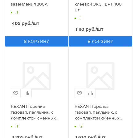
заземления 300А
клеевой ЭКСПЕРТ, 100
Вт
: 1
: 1
405
руб.
/шт
1 110
руб.
/шт
В КОРЗИНУ
В КОРЗИНУ
REXANT Горелка
REXANT Горелка
газовая, паяльник, с
газовая, паяльник, с
комплектом сменных
комплектом сменных
насадок, 11 предметов
насадок, 3 предмета
: 1
: 2
3 205
руб.
/шт
1 630
руб.
/шт