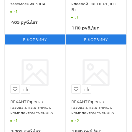
заземления 300А
клеевой ЭКСПЕРТ, 100
Вт
: 1
: 1
405
руб.
/шт
1 110
руб.
/шт
В КОРЗИНУ
В КОРЗИНУ
REXANT Горелка
REXANT Горелка
газовая, паяльник, с
газовая, паяльник, с
комплектом сменных
комплектом сменных
насадок, 11 предметов
насадок, 3 предмета
: 1
: 2
3 205
руб.
/шт
1 630
руб.
/шт