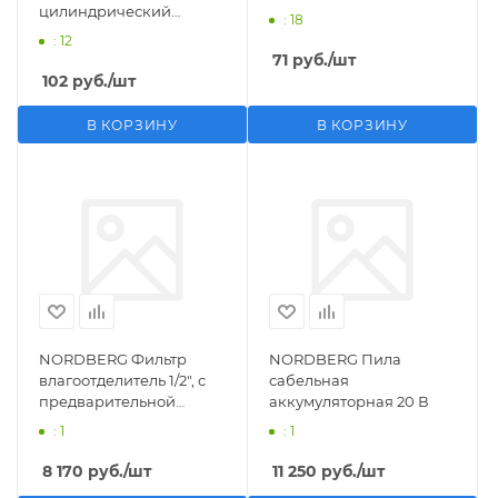
цилиндрический
: 18
M1/2">F1/4"
: 12
71
руб.
/шт
102
руб.
/шт
В КОРЗИНУ
В КОРЗИНУ
NORDBERG Фильтр
NORDBERG Пила
влагоотделитель 1/2", с
сабельная
предварительной
аккумуляторная 20 В
фильтрацией
: 1
: 1
8 170
руб.
/шт
11 250
руб.
/шт