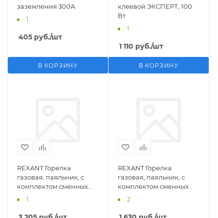
заземления 300А
клеевой ЭКСПЕРТ, 100
Вт
: 1
: 1
405
руб.
/шт
1 110
руб.
/шт
В КОРЗИНУ
В КОРЗИНУ
REXANT Горелка
REXANT Горелка
газовая, паяльник, с
газовая, паяльник, с
комплектом сменных
комплектом сменных
насадок, 11 предметов
насадок, 3 предмета
: 1
: 2
3 205
руб.
/шт
1 630
руб.
/шт