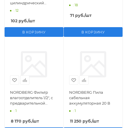
цилиндрический
: 18
M1/2">F1/4"
: 12
71
руб.
/шт
102
руб.
/шт
В КОРЗИНУ
В КОРЗИНУ
NORDBERG Фильтр
NORDBERG Пила
влагоотделитель 1/2", с
сабельная
предварительной
аккумуляторная 20 В
фильтрацией
: 1
: 1
8 170
руб.
/шт
11 250
руб.
/шт