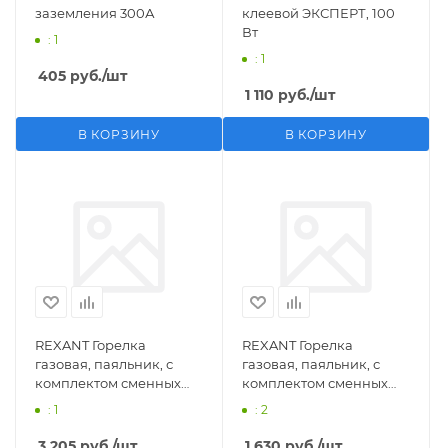
заземления 300А
клеевой ЭКСПЕРТ, 100
Вт
: 1
: 1
405
руб.
/шт
1 110
руб.
/шт
В КОРЗИНУ
В КОРЗИНУ
REXANT Горелка
REXANT Горелка
газовая, паяльник, с
газовая, паяльник, с
комплектом сменных
комплектом сменных
насадок, 11 предметов
насадок, 3 предмета
: 1
: 2
3 205
руб.
/шт
1 630
руб.
/шт