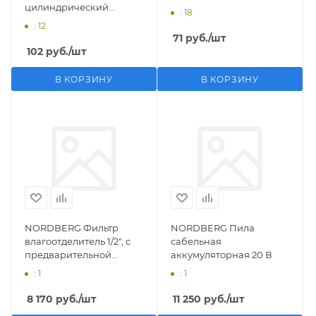
цилиндрический
: 18
M1/2">F1/4"
: 12
71
руб.
/шт
102
руб.
/шт
В КОРЗИНУ
В КОРЗИНУ
NORDBERG Фильтр
NORDBERG Пила
влагоотделитель 1/2", с
сабельная
предварительной
аккумуляторная 20 В
фильтрацией
: 1
: 1
8 170
руб.
/шт
11 250
руб.
/шт