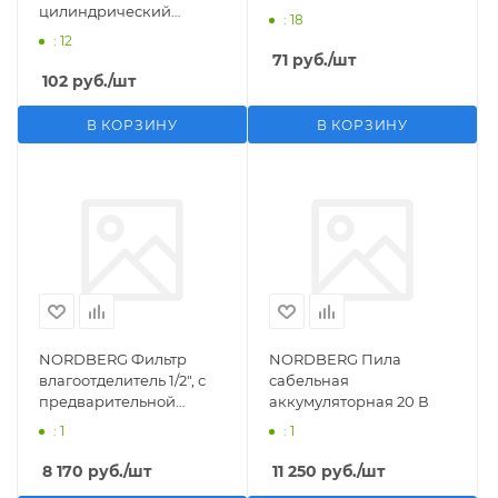
цилиндрический
: 18
M1/2">F1/4"
: 12
71
руб.
/шт
102
руб.
/шт
В КОРЗИНУ
В КОРЗИНУ
NORDBERG Фильтр
NORDBERG Пила
влагоотделитель 1/2", с
сабельная
предварительной
аккумуляторная 20 В
фильтрацией
: 1
: 1
8 170
руб.
/шт
11 250
руб.
/шт