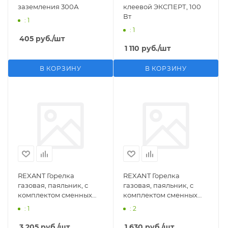
заземления 300А
клеевой ЭКСПЕРТ, 100
Вт
: 1
: 1
405
руб.
/шт
1 110
руб.
/шт
В КОРЗИНУ
В КОРЗИНУ
REXANT Горелка
REXANT Горелка
газовая, паяльник, с
газовая, паяльник, с
комплектом сменных
комплектом сменных
насадок, 11 предметов
насадок, 3 предмета
: 1
: 2
3 205
руб.
/шт
1 630
руб.
/шт