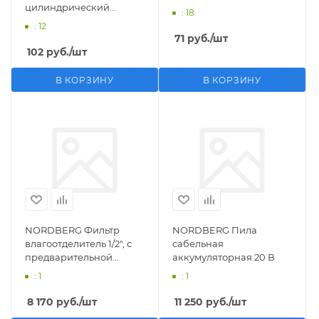
цилиндрический
: 18
M1/2">F1/4"
: 12
71
руб.
/шт
102
руб.
/шт
В КОРЗИНУ
В КОРЗИНУ
NORDBERG Фильтр
NORDBERG Пила
влагоотделитель 1/2", с
сабельная
предварительной
аккумуляторная 20 В
фильтрацией
: 1
: 1
8 170
руб.
/шт
11 250
руб.
/шт