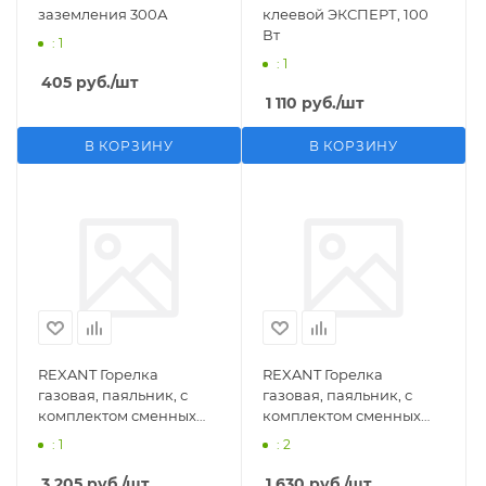
заземления 300А
клеевой ЭКСПЕРТ, 100
Вт
: 1
: 1
405
руб.
/шт
1 110
руб.
/шт
В КОРЗИНУ
В КОРЗИНУ
REXANT Горелка
REXANT Горелка
газовая, паяльник, с
газовая, паяльник, с
комплектом сменных
комплектом сменных
насадок, 11 предметов
насадок, 3 предмета
: 1
: 2
3 205
руб.
/шт
1 630
руб.
/шт