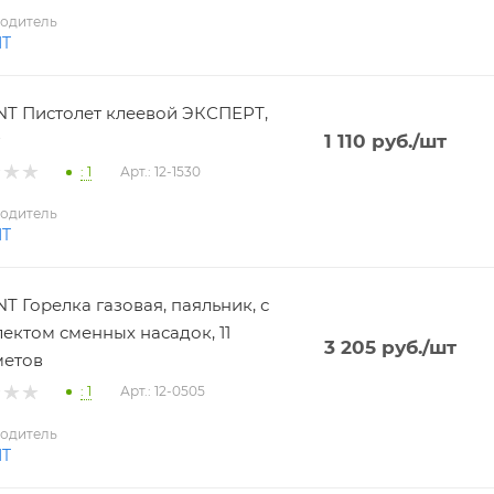
одитель
NT
T Пистолет клеевой ЭКСПЕРТ,
1 110
руб.
/шт
: 1
Арт.: 12-1530
одитель
NT
T Горелка газовая, паяльник, с
ектом сменных насадок, 11
3 205
руб.
/шт
метов
: 1
Арт.: 12-0505
одитель
NT