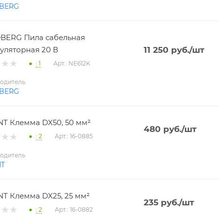
BERG
BERG Пила сабельная
уляторная 20 В
11 250
руб.
/шт
: 1
Арт.: NE612K
одитель
BERG
T Клемма DX50, 50 мм²
480
руб.
/шт
: 2
Арт.: 16-0885
одитель
NT
T Клемма DX25, 25 мм²
235
руб.
/шт
: 2
Арт.: 16-0882