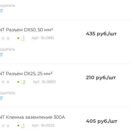
одитель
NT
T Разъём DX50, 50 мм²
435
руб.
/шт
: 1
Арт.: 16-0881
одитель
NT
T Разъём DX25, 25 мм²
210
руб.
/шт
: 2
Арт.: 16-0880
одитель
NT
T Клемма заземления 300А
405
руб.
/шт
: 1
Арт.: 16-0053