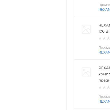
Произв
REXA
REXAN
100 Вт
Произв
REXA
REXAN
компл
пред
Произв
REXA