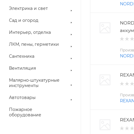
NORD
Электрика и свет
Сад и огород
NORD
аккум
Интерьер, отделка
ЛКМ, пены, герметики
Произв
NORD
Сантехника
Вентиляция
REXAN
Малярно-штукатурные
инструменты
Произв
Автотовары
REXA
Пожарное
оборудование
REXAN