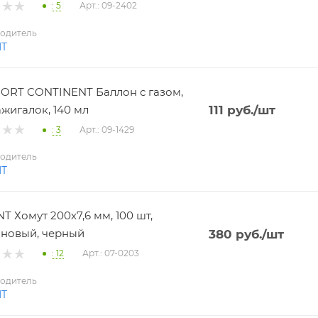
: 5
Арт.: 09-2402
одитель
NT
RT CONTINENT Баллон с газом,
ажигалок, 140 мл
111
руб.
/шт
: 3
Арт.: 09-1429
одитель
NT
T Хомут 200х7,6 мм, 100 шт,
новый, черный
380
руб.
/шт
: 12
Арт.: 07-0203
одитель
NT