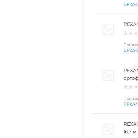
REXA
REXAN
Произв
REXA
REXAN
ортоф
Произв
REXA
REXAN
16,7 м