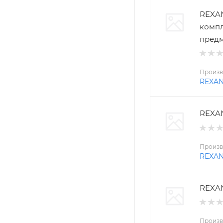
REXAN
компл
пред
Произв
REXA
REXAN
Произв
REXA
REXAN
Произв