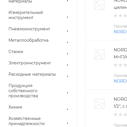
NORD
материалы
цилин
Измерительный
инструмент
Произв
Пневмоинструмент
NORD
Металлообработка
NORD
Станки
M>F1/
Электроинструмент
Расходные материалы
Произв
NORD
Продукция
собственного
производства
NORDB
1/2",
Химия
Хозяйственные
принадлежности
Произв