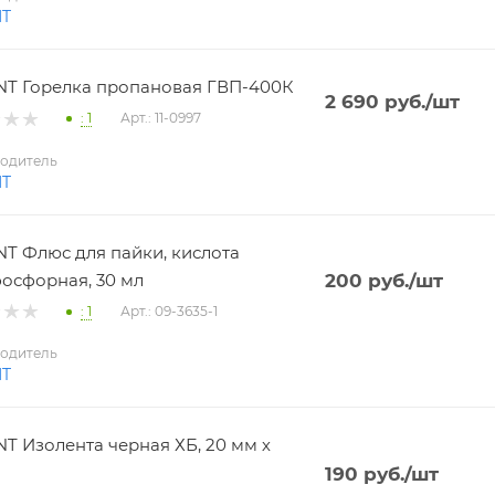
NT
T Горелка пропановая ГВП-400К
2 690
руб.
/шт
: 1
Арт.: 11-0997
одитель
NT
T Флюс для пайки, кислота
осфорная, 30 мл
200
руб.
/шт
: 1
Арт.: 09-3635-1
одитель
NT
T Изолента черная ХБ, 20 мм х
190
руб.
/шт