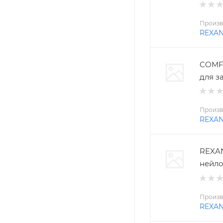
Произв
REXA
COMFO
для з
Произв
REXA
REXAN
нейло
Произв
REXA