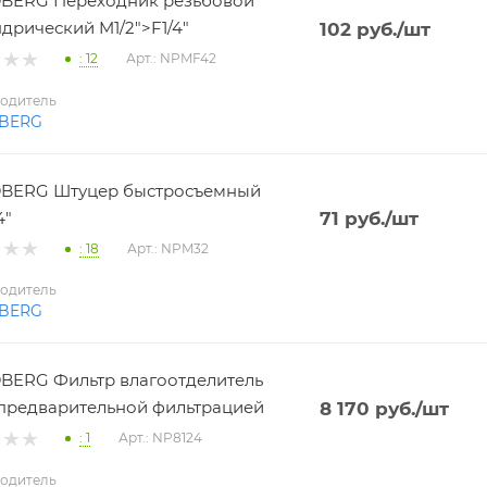
BERG Переходник резьбовой
дрический M1/2">F1/4"
102
руб.
/шт
: 12
Арт.: NPMF42
одитель
BERG
BERG Штуцер быстросъемный
4"
71
руб.
/шт
: 18
Арт.: NPM32
одитель
BERG
ERG Фильтр влагоотделитель
 с предварительной фильтрацией
8 170
руб.
/шт
: 1
Арт.: NP8124
одитель