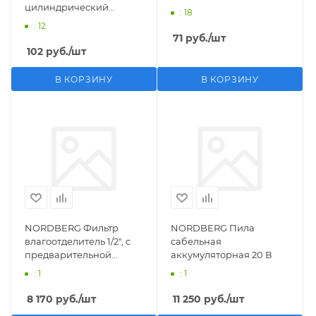
цилиндрический
: 18
M1/2">F1/4"
: 12
71
руб.
/шт
102
руб.
/шт
В КОРЗИНУ
В КОРЗИНУ
NORDBERG Фильтр
NORDBERG Пила
влагоотделитель 1/2", с
сабельная
предварительной
аккумуляторная 20 В
фильтрацией
: 1
: 1
8 170
руб.
/шт
11 250
руб.
/шт