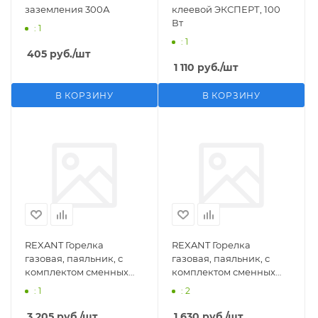
заземления 300А
клеевой ЭКСПЕРТ, 100
Вт
: 1
: 1
405
руб.
/шт
1 110
руб.
/шт
В КОРЗИНУ
В КОРЗИНУ
REXANT Горелка
REXANT Горелка
газовая, паяльник, с
газовая, паяльник, с
комплектом сменных
комплектом сменных
насадок, 11 предметов
насадок, 3 предмета
: 1
: 2
3 205
руб.
/шт
1 630
руб.
/шт