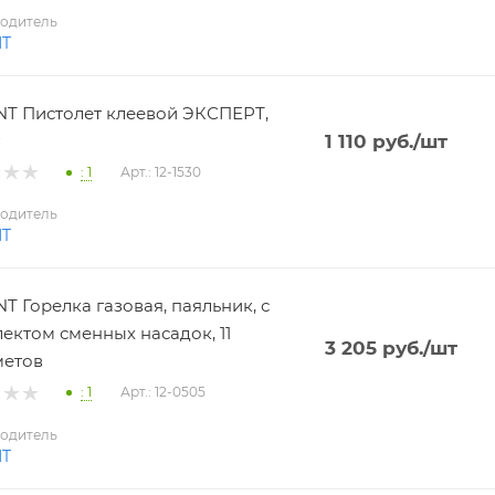
одитель
NT
T Пистолет клеевой ЭКСПЕРТ,
1 110
руб.
/шт
: 1
Арт.: 12-1530
одитель
NT
T Горелка газовая, паяльник, с
ектом сменных насадок, 11
3 205
руб.
/шт
метов
: 1
Арт.: 12-0505
одитель
NT