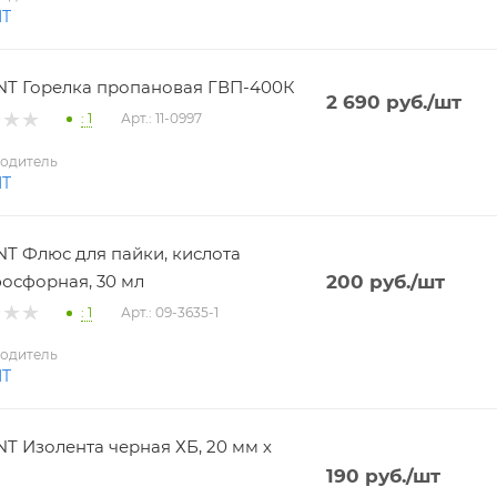
NT
T Горелка пропановая ГВП-400К
2 690
руб.
/шт
: 1
Арт.: 11-0997
одитель
NT
T Флюс для пайки, кислота
осфорная, 30 мл
200
руб.
/шт
: 1
Арт.: 09-3635-1
одитель
NT
T Изолента черная ХБ, 20 мм х
190
руб.
/шт