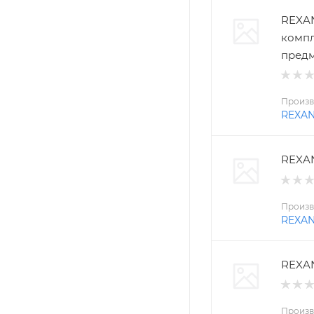
REXAN
компл
пред
Произв
REXA
REXAN
Произв
REXA
REXAN
Произв