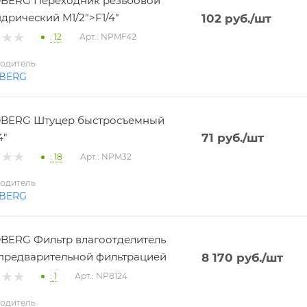
BERG Переходник резьбовой
дрический M1/2">F1/4"
102
руб.
/шт
: 12
Арт.: NPMF42
одитель
BERG
BERG Штуцер быстросъемный
4"
71
руб.
/шт
: 18
Арт.: NPM32
одитель
BERG
ERG Фильтр влагоотделитель
 с предварительной фильтрацией
8 170
руб.
/шт
: 1
Арт.: NP8124
одитель