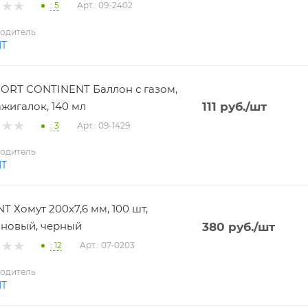
: 5
Арт.: 09-2402
одитель
NT
RT CONTINENT Баллон с газом,
ажигалок, 140 мл
111
руб.
/шт
: 3
Арт.: 09-1429
одитель
NT
T Хомут 200х7,6 мм, 100 шт,
новый, черный
380
руб.
/шт
: 12
Арт.: 07-0203
одитель
NT