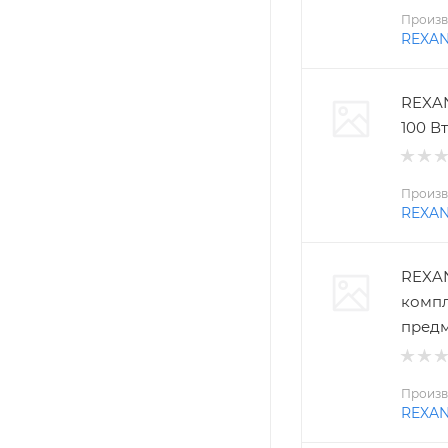
Произв
REXA
REXAN
100 Вт
Произв
REXA
REXAN
компл
пред
Произв
REXA