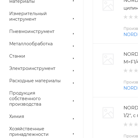
NORD
материалы
цилин
Измерительный
инструмент
Произв
Пневмоинструмент
NORD
Металлообработка
NORD
Станки
M>F1/
Электроинструмент
Расходные материалы
Произв
NORD
Продукция
собственного
производства
NORDB
1/2",
Химия
Хозяйственные
принадлежности
Произв