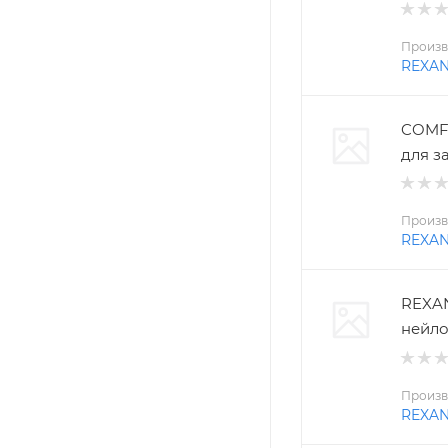
Произв
REXA
COMFO
для з
Произв
REXA
REXAN
нейло
Произв
REXA