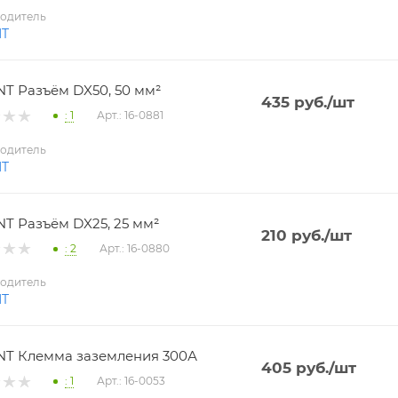
одитель
NT
T Разъём DX50, 50 мм²
435
руб.
/шт
: 1
Арт.: 16-0881
одитель
NT
T Разъём DX25, 25 мм²
210
руб.
/шт
: 2
Арт.: 16-0880
одитель
NT
T Клемма заземления 300А
405
руб.
/шт
: 1
Арт.: 16-0053