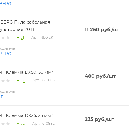
BERG
BERG Пила сабельная
уляторная 20 В
11 250
руб.
/шт
: 1
Арт.: NE612K
одитель
BERG
T Клемма DX50, 50 мм²
480
руб.
/шт
: 2
Арт.: 16-0885
одитель
NT
T Клемма DX25, 25 мм²
235
руб.
/шт
: 2
Арт.: 16-0882