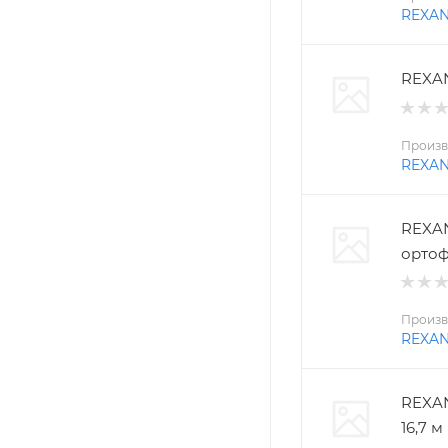
REXA
REXAN
Произв
REXA
REXAN
ортоф
Произв
REXA
REXAN
16,7 м