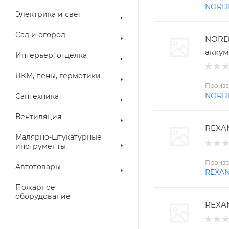
NORD
Электрика и свет
Сад и огород
NORD
аккум
Интерьер, отделка
ЛКМ, пены, герметики
Произв
NORD
Сантехника
Вентиляция
REXAN
Малярно-штукатурные
инструменты
Произв
Автотовары
REXA
Пожарное
оборудование
REXAN