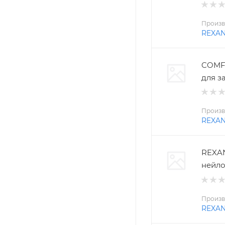
Произв
REXA
COMFO
для з
Произв
REXA
REXAN
нейло
Произв
REXA