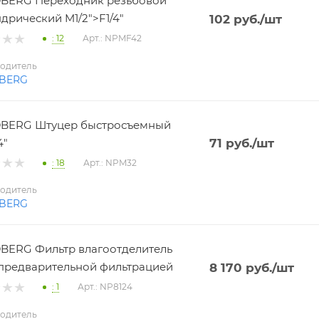
BERG Переходник резьбовой
дрический M1/2">F1/4"
102
руб.
/шт
: 12
Арт.: NPMF42
одитель
BERG
BERG Штуцер быстросъемный
4"
71
руб.
/шт
: 18
Арт.: NPM32
одитель
BERG
ERG Фильтр влагоотделитель
 с предварительной фильтрацией
8 170
руб.
/шт
: 1
Арт.: NP8124
одитель