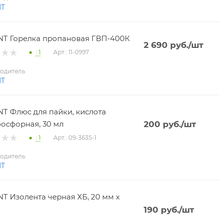
NT
T Горелка пропановая ГВП-400К
2 690
руб.
/шт
: 1
Арт.: 11-0997
одитель
NT
T Флюс для пайки, кислота
осфорная, 30 мл
200
руб.
/шт
: 1
Арт.: 09-3635-1
одитель
NT
T Изолента черная ХБ, 20 мм х
190
руб.
/шт