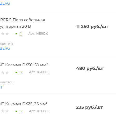
BERG
BERG Пила сабельная
уляторная 20 В
11 250
руб.
/шт
: 1
Арт.: NE612K
одитель
BERG
T Клемма DX50, 50 мм²
480
руб.
/шт
: 2
Арт.: 16-0885
одитель
NT
T Клемма DX25, 25 мм²
235
руб.
/шт
: 2
Арт.: 16-0882