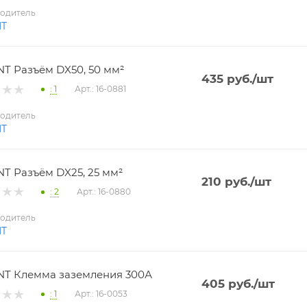
одитель
NT
T Разъём DX50, 50 мм²
435
руб.
/шт
: 1
Арт.: 16-0881
одитель
NT
T Разъём DX25, 25 мм²
210
руб.
/шт
: 2
Арт.: 16-0880
одитель
NT
T Клемма заземления 300А
405
руб.
/шт
: 1
Арт.: 16-0053