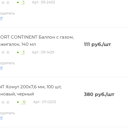
: 5
Арт.: 09-2402
одитель
NT
RT CONTINENT Баллон с газом,
ажигалок, 140 мл
111
руб.
/шт
: 3
Арт.: 09-1429
одитель
NT
T Хомут 200х7,6 мм, 100 шт,
новый, черный
380
руб.
/шт
: 12
Арт.: 07-0203
одитель
NT