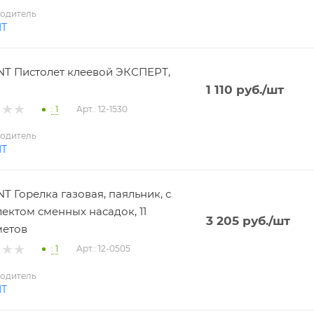
одитель
NT
T Пистолет клеевой ЭКСПЕРТ,
1 110
руб.
/шт
: 1
Арт.: 12-1530
одитель
NT
T Горелка газовая, паяльник, с
ектом сменных насадок, 11
3 205
руб.
/шт
метов
: 1
Арт.: 12-0505
одитель
NT