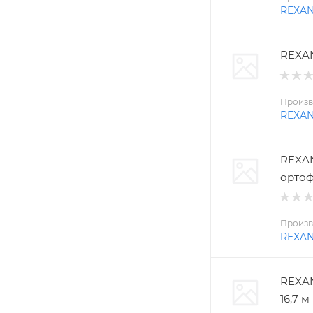
REXA
REXAN
Произв
REXA
REXAN
ортоф
Произв
REXA
REXAN
16,7 м