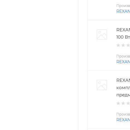
Произв
REXA
REXAN
100 Вт
Произв
REXA
REXAN
компл
пред
Произв
REXA