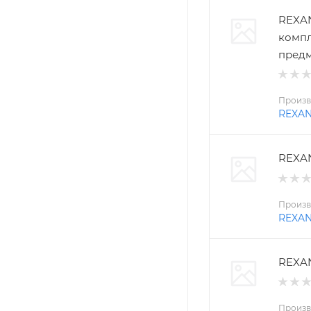
REXAN
компл
пред
Произв
REXA
REXAN
Произв
REXA
REXAN
Произв