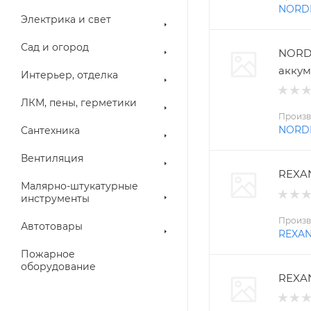
NORD
Электрика и свет
Сад и огород
NORD
аккум
Интерьер, отделка
ЛКМ, пены, герметики
Произв
NORD
Сантехника
Вентиляция
REXAN
Малярно-штукатурные
инструменты
Произв
Автотовары
REXA
Пожарное
оборудование
REXAN