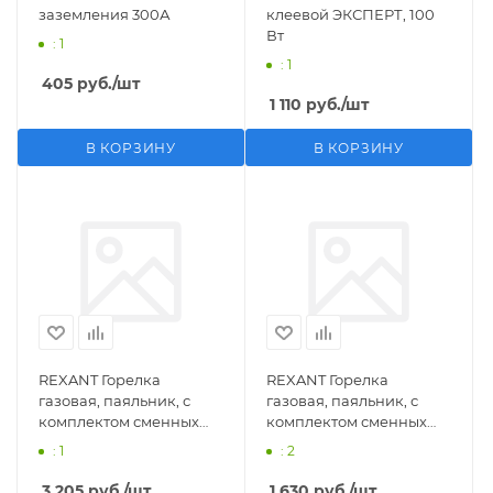
заземления 300А
клеевой ЭКСПЕРТ, 100
Вт
: 1
: 1
405
руб.
/шт
1 110
руб.
/шт
В КОРЗИНУ
В КОРЗИНУ
REXANT Горелка
REXANT Горелка
газовая, паяльник, с
газовая, паяльник, с
комплектом сменных
комплектом сменных
насадок, 11 предметов
насадок, 3 предмета
: 1
: 2
3 205
руб.
/шт
1 630
руб.
/шт