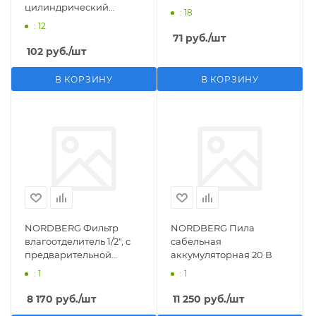
цилиндрический
: 18
M1/2">F1/4"
: 12
71
руб.
/шт
102
руб.
/шт
В КОРЗИНУ
В КОРЗИНУ
NORDBERG Фильтр
NORDBERG Пила
влагоотделитель 1/2", с
сабельная
предварительной
аккумуляторная 20 В
фильтрацией
: 1
: 1
8 170
руб.
/шт
11 250
руб.
/шт