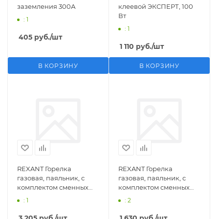
заземления 300А
клеевой ЭКСПЕРТ, 100
Вт
: 1
: 1
405
руб.
/шт
1 110
руб.
/шт
В КОРЗИНУ
В КОРЗИНУ
REXANT Горелка
REXANT Горелка
газовая, паяльник, с
газовая, паяльник, с
комплектом сменных
комплектом сменных
насадок, 11 предметов
насадок, 3 предмета
: 1
: 2
3 205
руб.
/шт
1 630
руб.
/шт