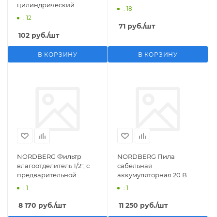
цилиндрический
: 18
M1/2">F1/4"
: 12
71
руб.
/шт
102
руб.
/шт
В КОРЗИНУ
В КОРЗИНУ
NORDBERG Фильтр
NORDBERG Пила
влагоотделитель 1/2", с
сабельная
предварительной
аккумуляторная 20 В
фильтрацией
: 1
: 1
8 170
руб.
/шт
11 250
руб.
/шт