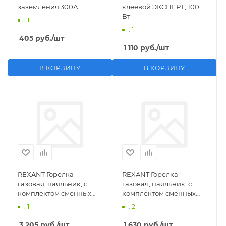
заземления 300А
клеевой ЭКСПЕРТ, 100
Вт
: 1
: 1
405
руб.
/шт
1 110
руб.
/шт
В КОРЗИНУ
В КОРЗИНУ
REXANT Горелка
REXANT Горелка
газовая, паяльник, с
газовая, паяльник, с
комплектом сменных
комплектом сменных
насадок, 11 предметов
насадок, 3 предмета
: 1
: 2
3 205
руб.
/шт
1 630
руб.
/шт