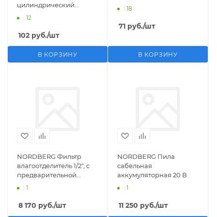
цилиндрический
: 18
M1/2">F1/4"
: 12
71
руб.
/шт
102
руб.
/шт
В КОРЗИНУ
В КОРЗИНУ
NORDBERG Фильтр
NORDBERG Пила
влагоотделитель 1/2", с
сабельная
предварительной
аккумуляторная 20 В
фильтрацией
: 1
: 1
8 170
руб.
/шт
11 250
руб.
/шт