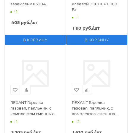
заземления 300А
клеевой ЭКСПЕРТ, 100
Вт
: 1
: 1
405
руб.
/шт
1 110
руб.
/шт
В КОРЗИНУ
В КОРЗИНУ
REXANT Горелка
REXANT Горелка
газовая, паяльник, с
газовая, паяльник, с
комплектом сменных
комплектом сменных
насадок, 11 предметов
насадок, 3 предмета
: 1
: 2
3 205
руб.
/шт
1 630
руб.
/шт