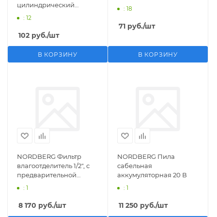
цилиндрический
: 18
M1/2">F1/4"
: 12
71
руб.
/шт
102
руб.
/шт
В КОРЗИНУ
В КОРЗИНУ
NORDBERG Фильтр
NORDBERG Пила
влагоотделитель 1/2", с
сабельная
предварительной
аккумуляторная 20 В
фильтрацией
: 1
: 1
8 170
руб.
/шт
11 250
руб.
/шт