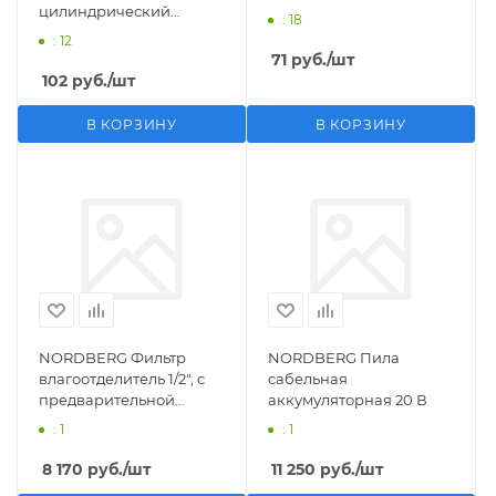
цилиндрический
: 18
M1/2">F1/4"
: 12
71
руб.
/шт
102
руб.
/шт
В КОРЗИНУ
В КОРЗИНУ
NORDBERG Фильтр
NORDBERG Пила
влагоотделитель 1/2", с
сабельная
предварительной
аккумуляторная 20 В
фильтрацией
: 1
: 1
8 170
руб.
/шт
11 250
руб.
/шт