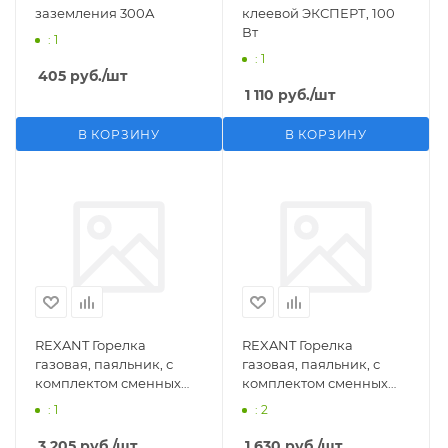
заземления 300А
клеевой ЭКСПЕРТ, 100
Вт
: 1
: 1
405
руб.
/шт
1 110
руб.
/шт
В КОРЗИНУ
В КОРЗИНУ
REXANT Горелка
REXANT Горелка
газовая, паяльник, с
газовая, паяльник, с
комплектом сменных
комплектом сменных
насадок, 11 предметов
насадок, 3 предмета
: 1
: 2
3 205
руб.
/шт
1 630
руб.
/шт