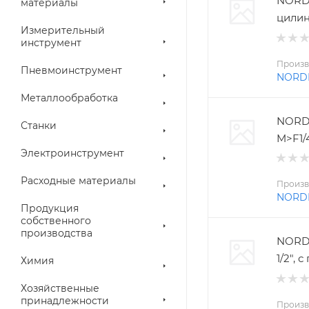
NORD
материалы
цилин
Измерительный
инструмент
Произв
Пневмоинструмент
NORD
Металлообработка
NORD
Станки
M>F1/
Электроинструмент
Расходные материалы
Произв
NORD
Продукция
собственного
производства
NORDB
1/2",
Химия
Хозяйственные
принадлежности
Произв