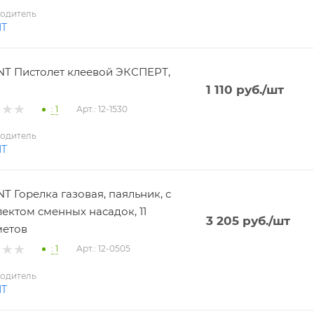
одитель
NT
T Пистолет клеевой ЭКСПЕРТ,
1 110
руб.
/шт
: 1
Арт.: 12-1530
одитель
NT
T Горелка газовая, паяльник, с
ектом сменных насадок, 11
3 205
руб.
/шт
метов
: 1
Арт.: 12-0505
одитель
NT