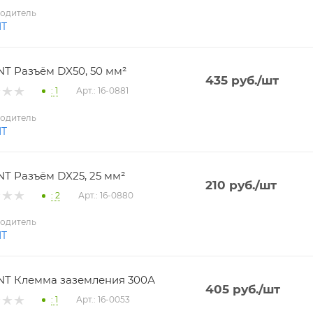
одитель
NT
T Разъём DX50, 50 мм²
435
руб.
/шт
: 1
Арт.: 16-0881
одитель
NT
T Разъём DX25, 25 мм²
210
руб.
/шт
: 2
Арт.: 16-0880
одитель
NT
T Клемма заземления 300А
405
руб.
/шт
: 1
Арт.: 16-0053