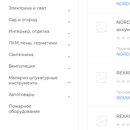
NORD
Электрика и свет
Сад и огород
NORD
аккум
Интерьер, отделка
ЛКМ, пены, герметики
Произв
NORD
Сантехника
Вентиляция
REXAN
Малярно-штукатурные
инструменты
Произв
Автотовары
REXA
Пожарное
оборудование
REXAN