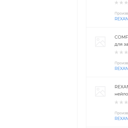
Произв
REXA
COMFO
для з
Произв
REXA
REXAN
нейло
Произв
REXA