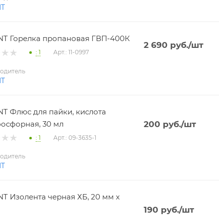
NT
T Горелка пропановая ГВП-400К
2 690
руб.
/шт
: 1
Арт.: 11-0997
одитель
NT
T Флюс для пайки, кислота
осфорная, 30 мл
200
руб.
/шт
: 1
Арт.: 09-3635-1
одитель
NT
T Изолента черная ХБ, 20 мм х
190
руб.
/шт