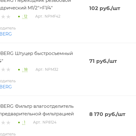
BERG Переходник резьбовой
дрический M1/2">F1/4"
102
руб.
/шт
: 12
Арт.: NPMF42
одитель
BERG
BERG Штуцер быстросъемный
4"
71
руб.
/шт
: 18
Арт.: NPM32
одитель
BERG
ERG Фильтр влагоотделитель
 с предварительной фильтрацией
8 170
руб.
/шт
: 1
Арт.: NP8124
одитель