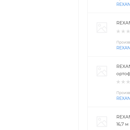
REXA
REXAN
Произв
REXA
REXAN
ортоф
Произв
REXA
REXAN
16,7 м