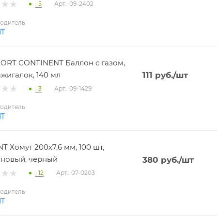
: 5
Арт.: 09-2402
одитель
NT
RT CONTINENT Баллон с газом,
ажигалок, 140 мл
111
руб.
/шт
: 3
Арт.: 09-1429
одитель
NT
T Хомут 200х7,6 мм, 100 шт,
новый, черный
380
руб.
/шт
: 12
Арт.: 07-0203
одитель
NT