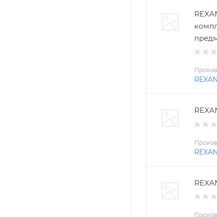
REXAN
компл
пред
Произв
REXA
REXAN
Произв
REXA
REXAN
Произв