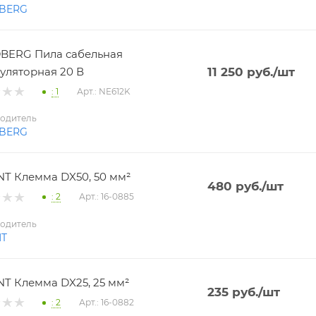
BERG
BERG Пила сабельная
уляторная 20 В
11 250
руб.
/шт
: 1
Арт.: NE612K
одитель
BERG
T Клемма DX50, 50 мм²
480
руб.
/шт
: 2
Арт.: 16-0885
одитель
NT
T Клемма DX25, 25 мм²
235
руб.
/шт
: 2
Арт.: 16-0882