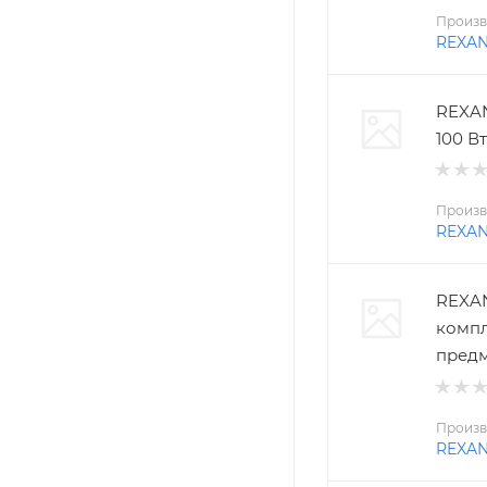
Произв
REXA
REXAN
100 Вт
Произв
REXA
REXAN
компл
пред
Произв
REXA