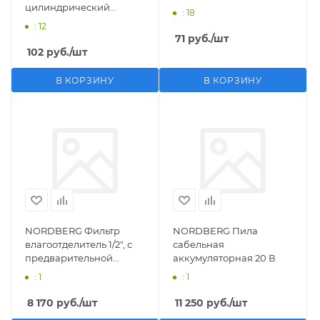
цилиндрический
: 18
M1/2">F1/4"
: 12
71
руб.
/шт
102
руб.
/шт
В КОРЗИНУ
В КОРЗИНУ
NORDBERG Фильтр
NORDBERG Пила
влагоотделитель 1/2", с
сабельная
предварительной
аккумуляторная 20 В
фильтрацией
: 1
: 1
8 170
руб.
/шт
11 250
руб.
/шт