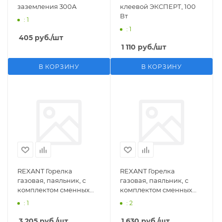
заземления 300А
клеевой ЭКСПЕРТ, 100
Вт
: 1
: 1
405
руб.
/шт
1 110
руб.
/шт
В КОРЗИНУ
В КОРЗИНУ
REXANT Горелка
REXANT Горелка
газовая, паяльник, с
газовая, паяльник, с
комплектом сменных
комплектом сменных
насадок, 11 предметов
насадок, 3 предмета
: 1
: 2
3 205
руб.
/шт
1 630
руб.
/шт