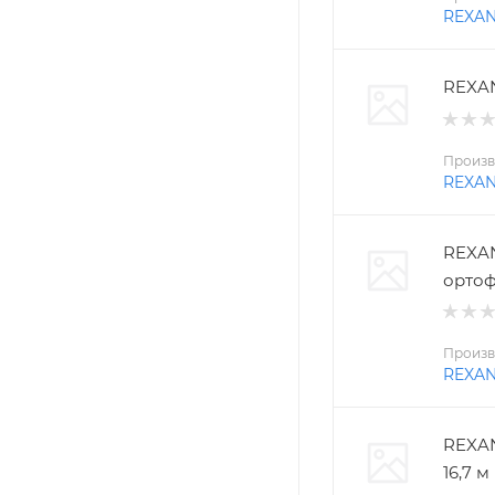
REXA
REXAN
Произв
REXA
REXAN
ортоф
Произв
REXA
REXAN
16,7 м