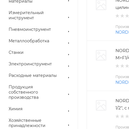
NORD
материалы
цилин
Измерительный
инструмент
Произв
Пневмоинструмент
NORD
Металлообработка
NORD
Станки
M>F1/
Электроинструмент
Расходные материалы
Произв
NORD
Продукция
собственного
производства
NORDB
1/2",
Химия
Хозяйственные
принадлежности
Произв