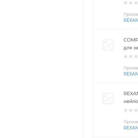
Произв
REXA
COMFO
для з
Произв
REXA
REXAN
нейло
Произв
REXA