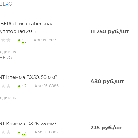
BERG
BERG Пила сабельная
уляторная 20 В
11 250
руб.
/шт
: 1
Арт.: NE612K
одитель
BERG
T Клемма DX50, 50 мм²
480
руб.
/шт
: 2
Арт.: 16-0885
одитель
NT
T Клемма DX25, 25 мм²
235
руб.
/шт
: 2
Арт.: 16-0882