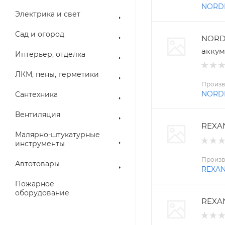
NORD
Электрика и свет
Сад и огород
NORD
аккум
Интерьер, отделка
ЛКМ, пены, герметики
Произв
NORD
Сантехника
Вентиляция
REXAN
Малярно-штукатурные
инструменты
Произв
Автотовары
REXA
Пожарное
оборудование
REXAN