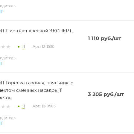
одитель
NT
T Пистолет клеевой ЭКСПЕРТ,
1 110
руб.
/шт
: 1
Арт.: 12-1530
одитель
NT
T Горелка газовая, паяльник, с
ектом сменных насадок, 11
3 205
руб.
/шт
метов
: 1
Арт.: 12-0505
одитель
NT