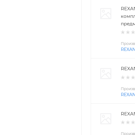
REXAN
компл
пред
Произв
REXA
REXAN
Произв
REXA
REXAN
Произв