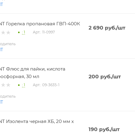
NT
T Горелка пропановая ГВП-400К
2 690
руб.
/шт
: 1
Арт.: 11-0997
одитель
NT
T Флюс для пайки, кислота
осфорная, 30 мл
200
руб.
/шт
: 1
Арт.: 09-3635-1
одитель
NT
T Изолента черная ХБ, 20 мм х
190
руб.
/шт