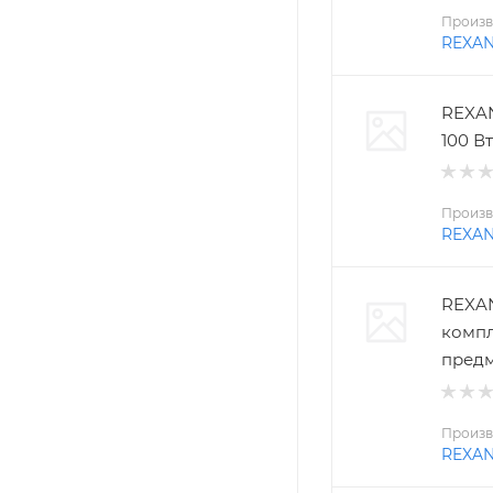
Произв
REXA
REXAN
100 Вт
Произв
REXA
REXAN
компл
пред
Произв
REXA