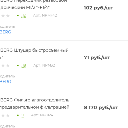
BERG Переходник резьбовой
дрический M1/2">F1/4"
102
руб.
/шт
: 12
Арт.: NPMF42
одитель
BERG
BERG Штуцер быстросъемный
4"
71
руб.
/шт
: 18
Арт.: NPM32
одитель
BERG
ERG Фильтр влагоотделитель
 с предварительной фильтрацией
8 170
руб.
/шт
: 1
Арт.: NP8124
одитель