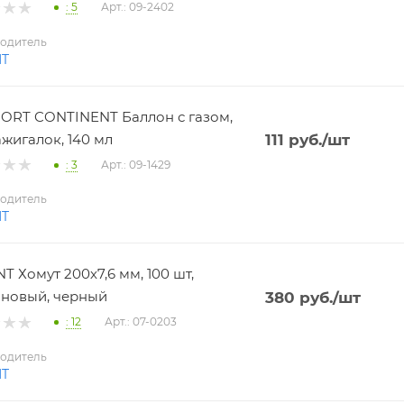
: 5
Арт.: 09-2402
одитель
NT
RT CONTINENT Баллон с газом,
ажигалок, 140 мл
111
руб.
/шт
: 3
Арт.: 09-1429
одитель
NT
T Хомут 200х7,6 мм, 100 шт,
новый, черный
380
руб.
/шт
: 12
Арт.: 07-0203
одитель
NT