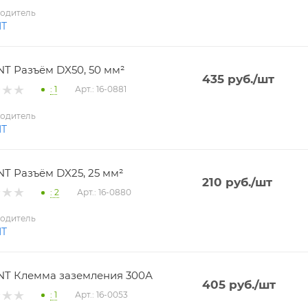
одитель
NT
T Разъём DX50, 50 мм²
435
руб.
/шт
: 1
Арт.: 16-0881
одитель
NT
T Разъём DX25, 25 мм²
210
руб.
/шт
: 2
Арт.: 16-0880
одитель
NT
T Клемма заземления 300А
405
руб.
/шт
: 1
Арт.: 16-0053