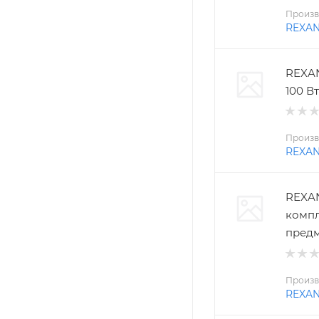
Произв
REXA
REXAN
100 Вт
Произв
REXA
REXAN
компл
пред
Произв
REXA