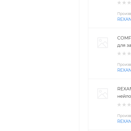
Произв
REXA
COMFO
для з
Произв
REXA
REXAN
нейло
Произв
REXA