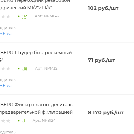
BERG Переходник резьбовой
дрический M1/2">F1/4"
102
руб.
/шт
: 12
Арт.: NPMF42
одитель
BERG
BERG Штуцер быстросъемный
4"
71
руб.
/шт
: 18
Арт.: NPM32
одитель
BERG
ERG Фильтр влагоотделитель
 с предварительной фильтрацией
8 170
руб.
/шт
: 1
Арт.: NP8124
одитель