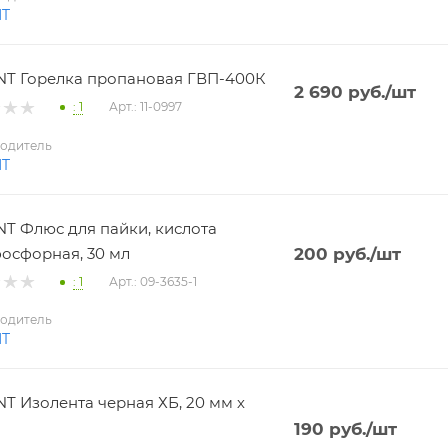
NT
T Горелка пропановая ГВП-400К
2 690
руб.
/шт
: 1
Арт.: 11-0997
одитель
NT
T Флюс для пайки, кислота
осфорная, 30 мл
200
руб.
/шт
: 1
Арт.: 09-3635-1
одитель
NT
T Изолента черная ХБ, 20 мм х
190
руб.
/шт