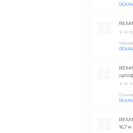
REXA
REXAN
Произв
REXA
REXAN
ортоф
Произв
REXA
REXAN
16,7 м