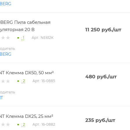
BERG
BERG Пила сабельная
уляторная 20 В
11 250
руб.
/шт
: 1
Арт.: NE612K
одитель
BERG
T Клемма DX50, 50 мм²
480
руб.
/шт
: 2
Арт.: 16-0885
одитель
NT
T Клемма DX25, 25 мм²
235
руб.
/шт
: 2
Арт.: 16-0882