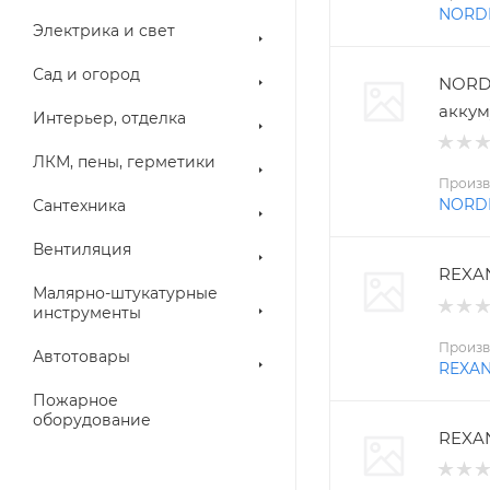
NORD
Электрика и свет
Сад и огород
NORD
аккум
Интерьер, отделка
ЛКМ, пены, герметики
Произв
NORD
Сантехника
Вентиляция
REXAN
Малярно-штукатурные
инструменты
Произв
Автотовары
REXA
Пожарное
оборудование
REXAN