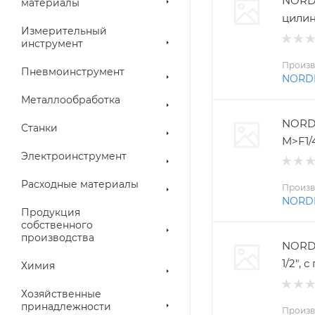
NORD
материалы
цилин
Измерительный
инструмент
Произв
Пневмоинструмент
NORD
Металлообработка
NORD
Станки
M>F1/
Электроинструмент
Расходные материалы
Произв
NORD
Продукция
собственного
производства
NORDB
1/2",
Химия
Хозяйственные
принадлежности
Произв