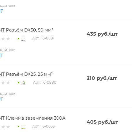
одитель
NT
T Разъём DX50, 50 мм²
435
руб.
/шт
: 1
Арт.: 16-0881
одитель
NT
T Разъём DX25, 25 мм²
210
руб.
/шт
: 2
Арт.: 16-0880
одитель
NT
T Клемма заземления 300А
405
руб.
/шт
: 1
Арт.: 16-0053