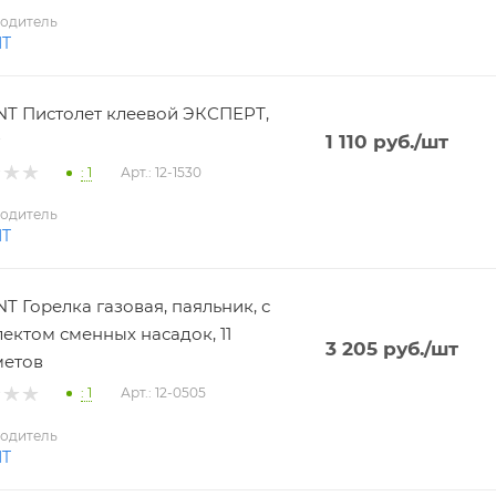
одитель
NT
T Пистолет клеевой ЭКСПЕРТ,
1 110
руб.
/шт
: 1
Арт.: 12-1530
одитель
NT
T Горелка газовая, паяльник, с
ектом сменных насадок, 11
3 205
руб.
/шт
метов
: 1
Арт.: 12-0505
одитель
NT