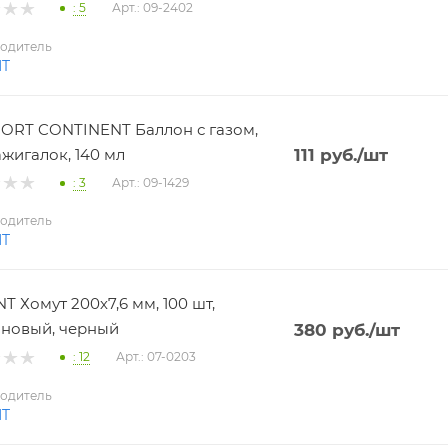
: 5
Арт.: 09-2402
одитель
NT
RT CONTINENT Баллон с газом,
ажигалок, 140 мл
111
руб.
/шт
: 3
Арт.: 09-1429
одитель
NT
T Хомут 200х7,6 мм, 100 шт,
новый, черный
380
руб.
/шт
: 12
Арт.: 07-0203
одитель
NT