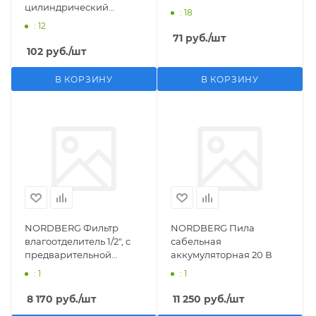
цилиндрический
: 18
M1/2">F1/4"
: 12
71
руб.
/шт
102
руб.
/шт
В КОРЗИНУ
В КОРЗИНУ
NORDBERG Фильтр
NORDBERG Пила
влагоотделитель 1/2", с
сабельная
предварительной
аккумуляторная 20 В
фильтрацией
: 1
: 1
8 170
руб.
/шт
11 250
руб.
/шт