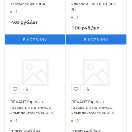
заземления 300А
клеевой ЭКСПЕРТ, 100
Вт
: 1
: 1
405
руб.
/шт
1 110
руб.
/шт
В КОРЗИНУ
В КОРЗИНУ
REXANT Горелка
REXANT Горелка
газовая, паяльник, с
газовая, паяльник, с
комплектом сменных
комплектом сменных
насадок, 11 предметов
насадок, 3 предмета
: 1
: 2
3 205
руб.
/шт
1 630
руб.
/шт