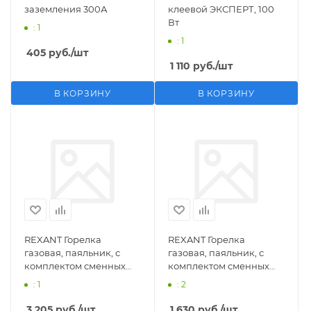
заземления 300А
клеевой ЭКСПЕРТ, 100
Вт
: 1
: 1
405
руб.
/шт
1 110
руб.
/шт
В КОРЗИНУ
В КОРЗИНУ
REXANT Горелка
REXANT Горелка
газовая, паяльник, с
газовая, паяльник, с
комплектом сменных
комплектом сменных
насадок, 11 предметов
насадок, 3 предмета
: 1
: 2
3 205
руб.
/шт
1 630
руб.
/шт