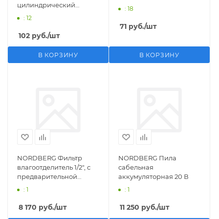
цилиндрический
: 18
M1/2">F1/4"
: 12
71
руб.
/шт
102
руб.
/шт
В КОРЗИНУ
В КОРЗИНУ
NORDBERG Фильтр
NORDBERG Пила
влагоотделитель 1/2", с
сабельная
предварительной
аккумуляторная 20 В
фильтрацией
: 1
: 1
8 170
руб.
/шт
11 250
руб.
/шт