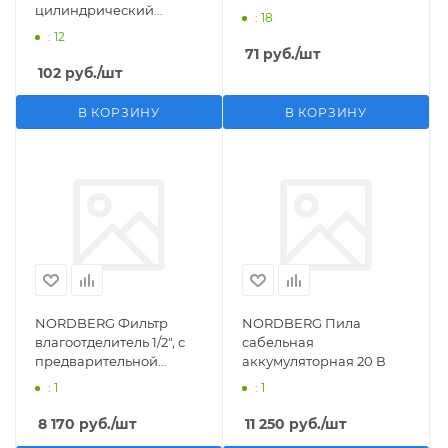
цилиндрический
: 18
M1/2">F1/4"
: 12
71
руб.
/шт
102
руб.
/шт
В КОРЗИНУ
В КОРЗИНУ
NORDBERG Фильтр
NORDBERG Пила
влагоотделитель 1/2", с
сабельная
предварительной
аккумуляторная 20 В
фильтрацией
: 1
: 1
8 170
руб.
/шт
11 250
руб.
/шт