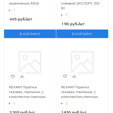
заземления 300А
клеевой ЭКСПЕРТ, 100
Вт
: 1
: 1
405
руб.
/шт
1 110
руб.
/шт
В КОРЗИНУ
В КОРЗИНУ
REXANT Горелка
REXANT Горелка
газовая, паяльник, с
газовая, паяльник, с
комплектом сменных
комплектом сменных
насадок, 11 предметов
насадок, 3 предмета
: 1
: 2
3 205
руб.
/шт
1 630
руб.
/шт