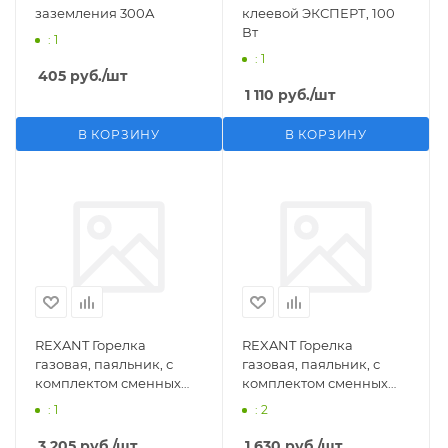
заземления 300А
клеевой ЭКСПЕРТ, 100
Вт
: 1
: 1
405
руб.
/шт
1 110
руб.
/шт
В КОРЗИНУ
В КОРЗИНУ
REXANT Горелка
REXANT Горелка
газовая, паяльник, с
газовая, паяльник, с
комплектом сменных
комплектом сменных
насадок, 11 предметов
насадок, 3 предмета
: 1
: 2
3 205
руб.
/шт
1 630
руб.
/шт