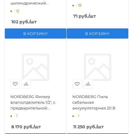
цилиндрический
: 18
M1/2">F1/4"
: 12
71
руб.
/шт
102
руб.
/шт
В КОРЗИНУ
В КОРЗИНУ
NORDBERG Фильтр
NORDBERG Пила
влагоотделитель 1/2", с
сабельная
предварительной
аккумуляторная 20 В
фильтрацией
: 1
: 1
8 170
руб.
/шт
11 250
руб.
/шт