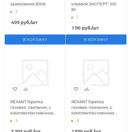
заземления 300А
клеевой ЭКСПЕРТ, 100
Вт
: 1
: 1
405
руб.
/шт
1 110
руб.
/шт
В КОРЗИНУ
В КОРЗИНУ
REXANT Горелка
REXANT Горелка
газовая, паяльник, с
газовая, паяльник, с
комплектом сменных
комплектом сменных
насадок, 11 предметов
насадок, 3 предмета
: 1
: 2
3 205
руб.
/шт
1 630
руб.
/шт