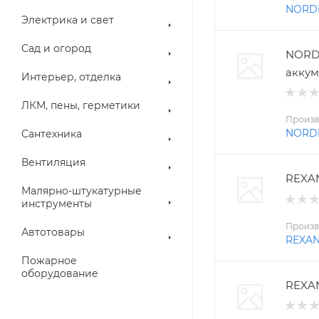
NORD
Электрика и свет
Сад и огород
NORD
аккум
Интерьер, отделка
ЛКМ, пены, герметики
Произв
NORD
Сантехника
Вентиляция
REXAN
Малярно-штукатурные
инструменты
Произв
Автотовары
REXA
Пожарное
оборудование
REXAN