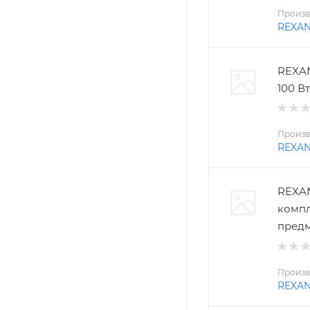
Произв
REXA
REXAN
100 Вт
Произв
REXA
REXAN
компл
пред
Произв
REXA