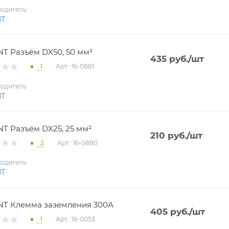
одитель
NT
T Разъём DX50, 50 мм²
435
руб.
/шт
: 1
Арт.: 16-0881
одитель
NT
T Разъём DX25, 25 мм²
210
руб.
/шт
: 2
Арт.: 16-0880
одитель
NT
T Клемма заземления 300А
405
руб.
/шт
: 1
Арт.: 16-0053