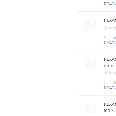
REXA
REXAN
Произв
REXA
REXAN
ортоф
Произв
REXA
REXAN
16,7 м