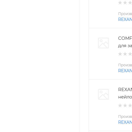
Произв
REXA
COMFO
для з
Произв
REXA
REXAN
нейло
Произв
REXA