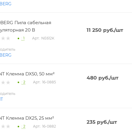
BERG
BERG Пила сабельная
уляторная 20 В
11 250
руб.
/шт
: 1
Арт.: NE612K
одитель
BERG
T Клемма DX50, 50 мм²
480
руб.
/шт
: 2
Арт.: 16-0885
одитель
NT
T Клемма DX25, 25 мм²
235
руб.
/шт
: 2
Арт.: 16-0882