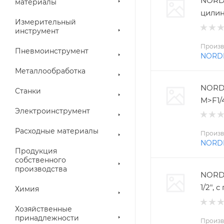
NORD
материалы
цилин
Измерительный
инструмент
Произв
Пневмоинструмент
NORD
Металлообработка
NORD
Станки
M>F1/
Электроинструмент
Расходные материалы
Произв
NORD
Продукция
собственного
производства
NORDB
1/2",
Химия
Хозяйственные
принадлежности
Произв