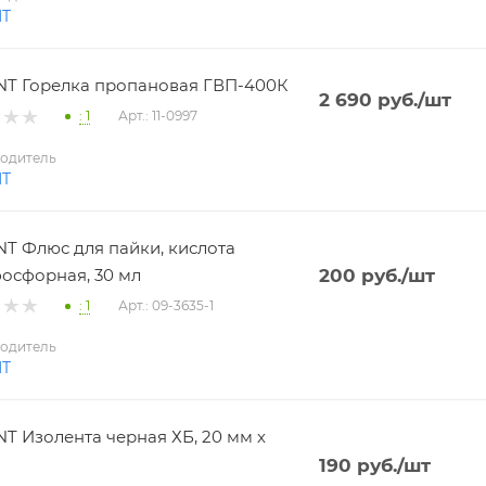
NT
T Горелка пропановая ГВП-400К
2 690
руб.
/шт
: 1
Арт.: 11-0997
одитель
NT
T Флюс для пайки, кислота
осфорная, 30 мл
200
руб.
/шт
: 1
Арт.: 09-3635-1
одитель
NT
T Изолента черная ХБ, 20 мм х
190
руб.
/шт