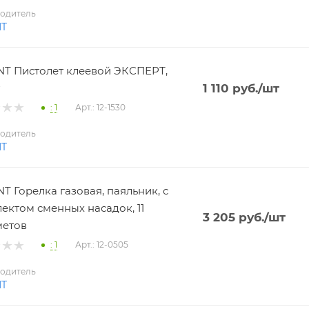
одитель
NT
T Пистолет клеевой ЭКСПЕРТ,
1 110
руб.
/шт
: 1
Арт.: 12-1530
одитель
NT
T Горелка газовая, паяльник, с
ектом сменных насадок, 11
3 205
руб.
/шт
метов
: 1
Арт.: 12-0505
одитель
NT