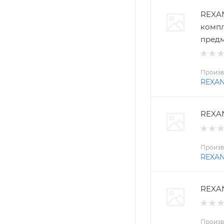
REXAN
компл
пред
Произв
REXA
REXAN
Произв
REXA
REXAN
Произв