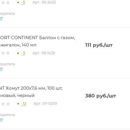
: 5
Арт.: 09-2402
одитель
NT
RT CONTINENT Баллон с газом,
ажигалок, 140 мл
111
руб.
/шт
: 3
Арт.: 09-1429
одитель
NT
T Хомут 200х7,6 мм, 100 шт,
новый, черный
380
руб.
/шт
: 12
Арт.: 07-0203
одитель
NT