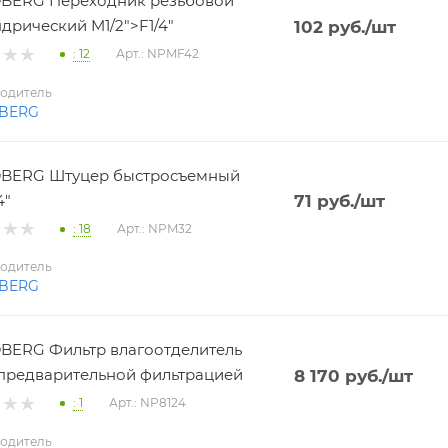
BERG Переходник резьбовой
дрический M1/2">F1/4"
102
руб.
/шт
: 12
Арт.: NPMF42
одитель
BERG
BERG Штуцер быстросъемный
4"
71
руб.
/шт
: 18
Арт.: NPM32
одитель
BERG
ERG Фильтр влагоотделитель
 с предварительной фильтрацией
8 170
руб.
/шт
: 1
Арт.: NP8124
одитель