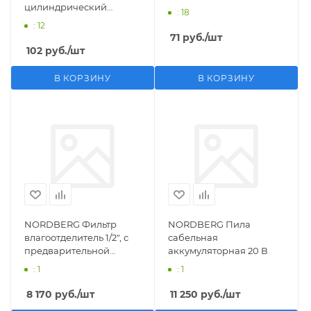
цилиндрический
: 18
M1/2">F1/4"
: 12
71
руб.
/шт
102
руб.
/шт
В КОРЗИНУ
В КОРЗИНУ
NORDBERG Фильтр
NORDBERG Пила
влагоотделитель 1/2", с
сабельная
предварительной
аккумуляторная 20 В
фильтрацией
: 1
: 1
8 170
руб.
/шт
11 250
руб.
/шт