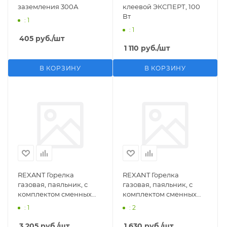
заземления 300А
клеевой ЭКСПЕРТ, 100
Вт
: 1
: 1
405
руб.
/шт
1 110
руб.
/шт
В КОРЗИНУ
В КОРЗИНУ
REXANT Горелка
REXANT Горелка
газовая, паяльник, с
газовая, паяльник, с
комплектом сменных
комплектом сменных
насадок, 11 предметов
насадок, 3 предмета
: 1
: 2
3 205
руб.
/шт
1 630
руб.
/шт