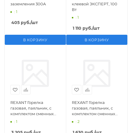
заземления 300А
клеевой ЭКСПЕРТ, 100
Вт
: 1
: 1
405
руб.
/шт
1 110
руб.
/шт
В КОРЗИНУ
В КОРЗИНУ
REXANT Горелка
REXANT Горелка
газовая, паяльник, с
газовая, паяльник, с
комплектом сменных
комплектом сменных
насадок, 11 предметов
насадок, 3 предмета
: 1
: 2
3 205
руб.
/шт
1 630
руб.
/шт