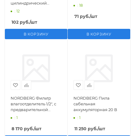
цилиндрический
: 18
M1/2">F1/4"
: 12
71
руб.
/шт
102
руб.
/шт
В КОРЗИНУ
В КОРЗИНУ
NORDBERG Фильтр
NORDBERG Пила
влагоотделитель 1/2", с
сабельная
предварительной
аккумуляторная 20 В
фильтрацией
: 1
: 1
8 170
руб.
/шт
11 250
руб.
/шт