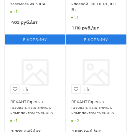
заземления 300А
клеевой ЭКСПЕРТ, 100
Вт
: 1
: 1
405
руб.
/шт
1 110
руб.
/шт
В КОРЗИНУ
В КОРЗИНУ
REXANT Горелка
REXANT Горелка
газовая, паяльник, с
газовая, паяльник, с
комплектом сменных
комплектом сменных
насадок, 11 предметов
насадок, 3 предмета
: 1
: 2
3 205
руб.
/шт
1 630
руб.
/шт