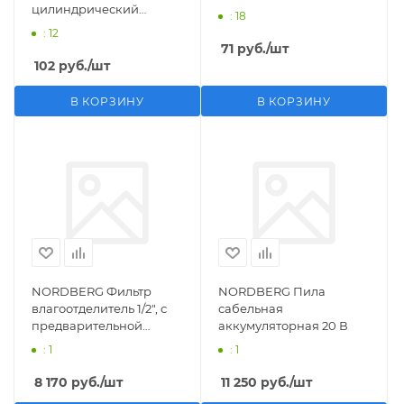
цилиндрический
: 18
M1/2">F1/4"
: 12
71
руб.
/шт
102
руб.
/шт
В КОРЗИНУ
В КОРЗИНУ
NORDBERG Фильтр
NORDBERG Пила
влагоотделитель 1/2", с
сабельная
предварительной
аккумуляторная 20 В
фильтрацией
: 1
: 1
8 170
руб.
/шт
11 250
руб.
/шт