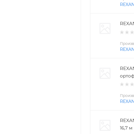
REXA
REXAN
Произв
REXA
REXAN
ортоф
Произв
REXA
REXAN
16,7 м