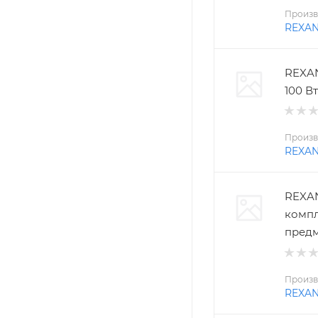
Произв
REXA
REXAN
100 Вт
Произв
REXA
REXAN
компл
пред
Произв
REXA