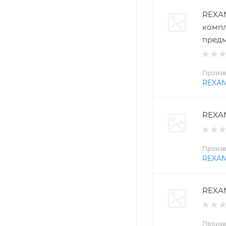
REXAN
компл
пред
Произв
REXA
REXAN
Произв
REXA
REXAN
Произв