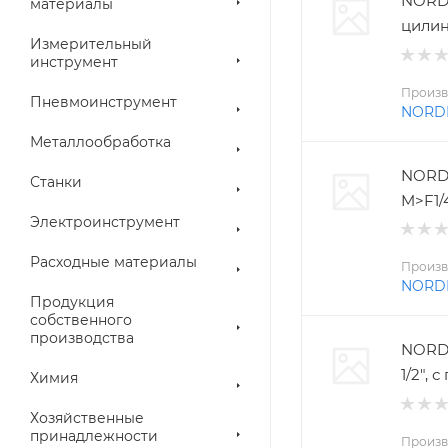
NORD
материалы
цилин
Измерительный
инструмент
Произв
Пневмоинструмент
NORD
Металлообработка
NORD
Станки
M>F1/
Электроинструмент
Расходные материалы
Произв
NORD
Продукция
собственного
производства
NORDB
1/2",
Химия
Хозяйственные
принадлежности
Произв