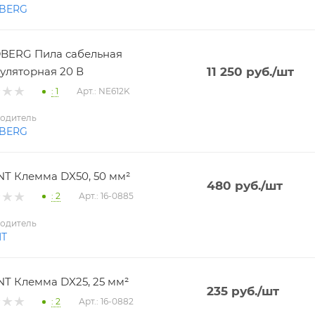
BERG
BERG Пила сабельная
уляторная 20 В
11 250
руб.
/шт
: 1
Арт.: NE612K
одитель
BERG
T Клемма DX50, 50 мм²
480
руб.
/шт
: 2
Арт.: 16-0885
одитель
NT
T Клемма DX25, 25 мм²
235
руб.
/шт
: 2
Арт.: 16-0882