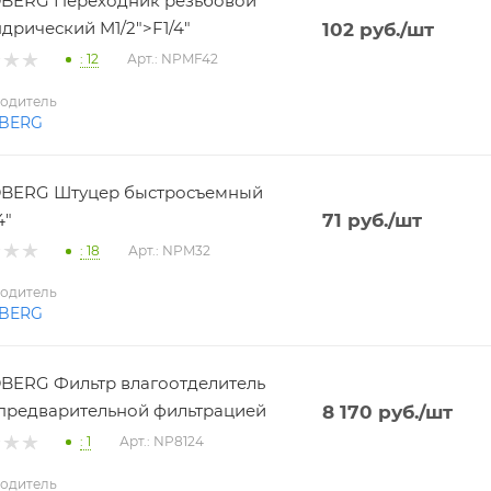
BERG Переходник резьбовой
дрический M1/2">F1/4"
102
руб.
/шт
: 12
Арт.: NPMF42
одитель
BERG
BERG Штуцер быстросъемный
4"
71
руб.
/шт
: 18
Арт.: NPM32
одитель
BERG
ERG Фильтр влагоотделитель
 с предварительной фильтрацией
8 170
руб.
/шт
: 1
Арт.: NP8124
одитель