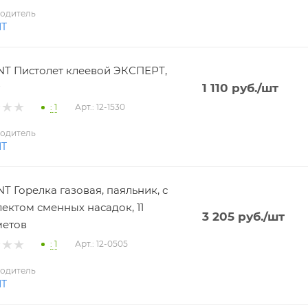
одитель
NT
T Пистолет клеевой ЭКСПЕРТ,
1 110
руб.
/шт
: 1
Арт.: 12-1530
одитель
NT
T Горелка газовая, паяльник, с
ектом сменных насадок, 11
3 205
руб.
/шт
метов
: 1
Арт.: 12-0505
одитель
NT