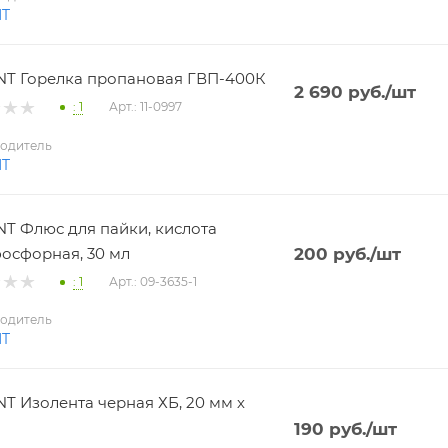
NT
T Горелка пропановая ГВП-400К
2 690
руб.
/шт
: 1
Арт.: 11-0997
одитель
NT
T Флюс для пайки, кислота
осфорная, 30 мл
200
руб.
/шт
: 1
Арт.: 09-3635-1
одитель
NT
T Изолента черная ХБ, 20 мм х
190
руб.
/шт