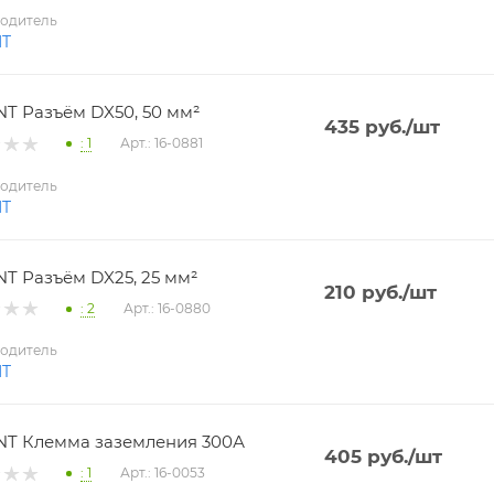
одитель
NT
T Разъём DX50, 50 мм²
435
руб.
/шт
: 1
Арт.: 16-0881
одитель
NT
T Разъём DX25, 25 мм²
210
руб.
/шт
: 2
Арт.: 16-0880
одитель
NT
T Клемма заземления 300А
405
руб.
/шт
: 1
Арт.: 16-0053