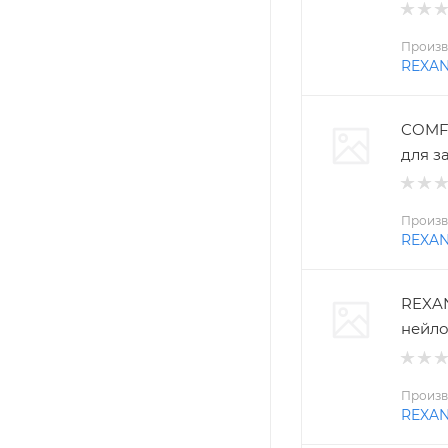
Произв
REXA
COMFO
для з
Произв
REXA
REXAN
нейло
Произв
REXA