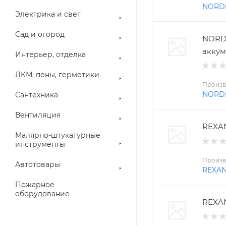
NORD
Электрика и свет
Сад и огород
NORD
аккум
Интерьер, отделка
ЛКМ, пены, герметики
Произв
NORD
Сантехника
Вентиляция
REXAN
Малярно-штукатурные
инструменты
Произв
Автотовары
REXA
Пожарное
оборудование
REXAN