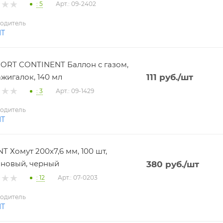
: 5
Арт.: 09-2402
одитель
NT
RT CONTINENT Баллон с газом,
ажигалок, 140 мл
111
руб.
/шт
: 3
Арт.: 09-1429
одитель
NT
T Хомут 200х7,6 мм, 100 шт,
новый, черный
380
руб.
/шт
: 12
Арт.: 07-0203
одитель
NT