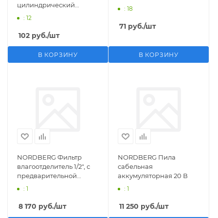
цилиндрический
: 18
M1/2">F1/4"
: 12
71
руб.
/шт
102
руб.
/шт
В КОРЗИНУ
В КОРЗИНУ
NORDBERG Фильтр
NORDBERG Пила
влагоотделитель 1/2", с
сабельная
предварительной
аккумуляторная 20 В
фильтрацией
: 1
: 1
8 170
руб.
/шт
11 250
руб.
/шт