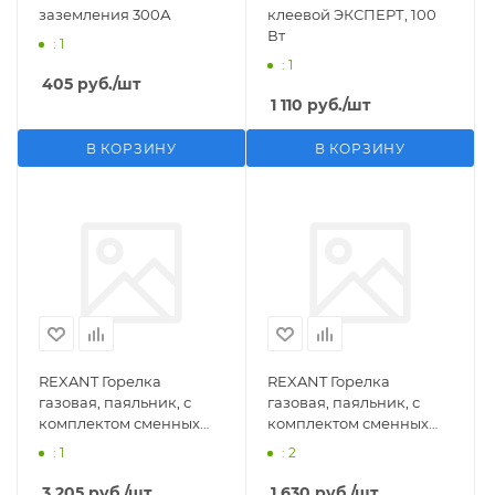
заземления 300А
клеевой ЭКСПЕРТ, 100
Вт
: 1
: 1
405
руб.
/шт
1 110
руб.
/шт
В КОРЗИНУ
В КОРЗИНУ
REXANT Горелка
REXANT Горелка
газовая, паяльник, с
газовая, паяльник, с
комплектом сменных
комплектом сменных
насадок, 11 предметов
насадок, 3 предмета
: 1
: 2
3 205
руб.
/шт
1 630
руб.
/шт