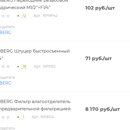
BERG Переходник резьбовой
дрический M1/2">F1/4"
102
руб.
/шт
: 12
Арт.: NPMF42
одитель
BERG
BERG Штуцер быстросъемный
4"
71
руб.
/шт
: 18
Арт.: NPM32
одитель
BERG
ERG Фильтр влагоотделитель
 с предварительной фильтрацией
8 170
руб.
/шт
: 1
Арт.: NP8124
одитель