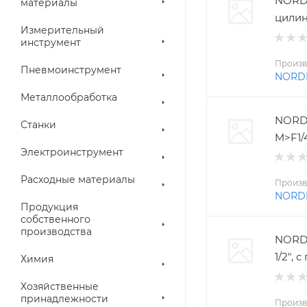
NORD
материалы
цилин
Измерительный
инструмент
Произв
Пневмоинструмент
NORD
Металлообработка
NORD
Станки
M>F1/
Электроинструмент
Расходные материалы
Произв
NORD
Продукция
собственного
производства
NORDB
1/2",
Химия
Хозяйственные
принадлежности
Произв