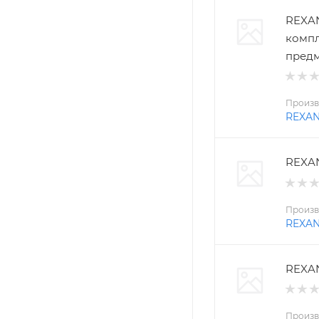
REXAN
компл
пред
Произв
REXA
REXAN
Произв
REXA
REXAN
Произв