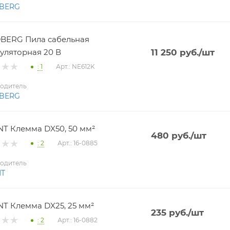
BERG
BERG Пила сабельная
уляторная 20 В
11 250
руб.
/шт
: 1
Арт.: NE612K
одитель
BERG
T Клемма DX50, 50 мм²
480
руб.
/шт
: 2
Арт.: 16-0885
одитель
NT
T Клемма DX25, 25 мм²
235
руб.
/шт
: 2
Арт.: 16-0882