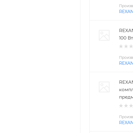
Произв
REXA
REXAN
100 Вт
Произв
REXA
REXAN
компл
пред
Произв
REXA