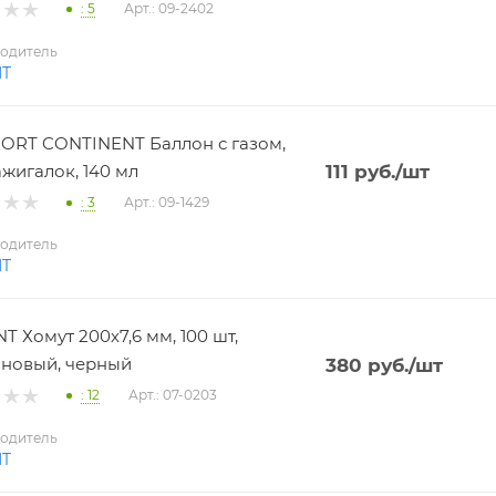
: 5
Арт.: 09-2402
одитель
NT
RT CONTINENT Баллон с газом,
ажигалок, 140 мл
111
руб.
/шт
: 3
Арт.: 09-1429
одитель
NT
T Хомут 200х7,6 мм, 100 шт,
новый, черный
380
руб.
/шт
: 12
Арт.: 07-0203
одитель
NT