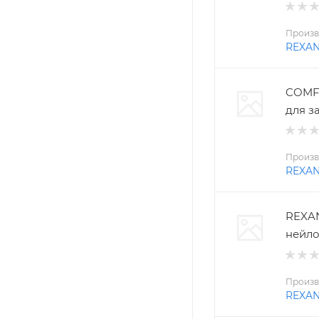
Произв
REXA
COMFO
для з
Произв
REXA
REXAN
нейло
Произв
REXA