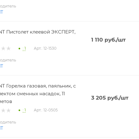
одитель
NT
T Пистолет клеевой ЭКСПЕРТ,
1 110
руб.
/шт
: 1
Арт.: 12-1530
одитель
NT
T Горелка газовая, паяльник, с
ектом сменных насадок, 11
3 205
руб.
/шт
метов
: 1
Арт.: 12-0505
одитель
NT