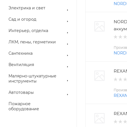
NORD
Электрика и свет
Сад и огород
NORD
аккум
Интерьер, отделка
ЛКМ, пены, герметики
Произв
NORD
Сантехника
Вентиляция
REXAN
Малярно-штукатурные
инструменты
Произв
Автотовары
REXA
Пожарное
оборудование
REXAN