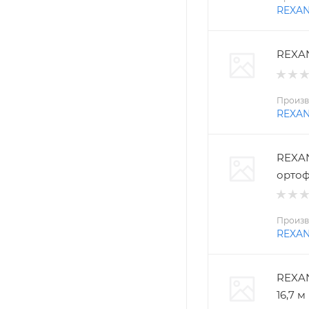
REXA
REXAN
Произв
REXA
REXAN
ортоф
Произв
REXA
REXAN
16,7 м