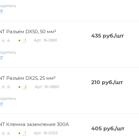
одитель
NT
T Разъём DX50, 50 мм²
435
руб.
/шт
: 1
Арт.: 16-0881
одитель
NT
T Разъём DX25, 25 мм²
210
руб.
/шт
: 2
Арт.: 16-0880
одитель
NT
T Клемма заземления 300А
405
руб.
/шт
: 1
Арт.: 16-0053