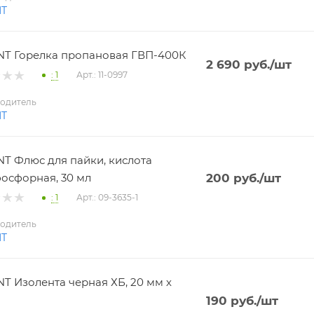
NT
T Горелка пропановая ГВП-400К
2 690
руб.
/шт
: 1
Арт.: 11-0997
одитель
NT
T Флюс для пайки, кислота
осфорная, 30 мл
200
руб.
/шт
: 1
Арт.: 09-3635-1
одитель
NT
T Изолента черная ХБ, 20 мм х
190
руб.
/шт