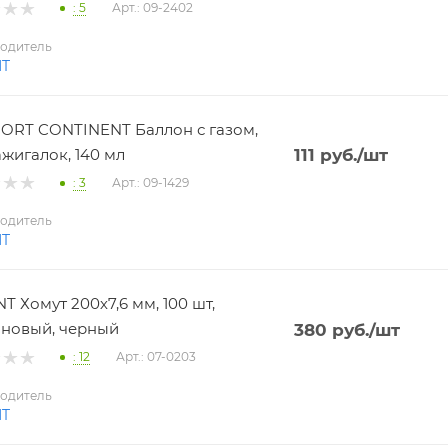
: 5
Арт.: 09-2402
одитель
NT
RT CONTINENT Баллон с газом,
ажигалок, 140 мл
111
руб.
/шт
: 3
Арт.: 09-1429
одитель
NT
T Хомут 200х7,6 мм, 100 шт,
новый, черный
380
руб.
/шт
: 12
Арт.: 07-0203
одитель
NT