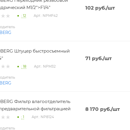
BERG Переходник резьбовой
дрический M1/2">F1/4"
102
руб.
/шт
: 12
Арт.: NPMF42
одитель
BERG
BERG Штуцер быстросъемный
4"
71
руб.
/шт
: 18
Арт.: NPM32
одитель
BERG
ERG Фильтр влагоотделитель
 с предварительной фильтрацией
8 170
руб.
/шт
: 1
Арт.: NP8124
одитель