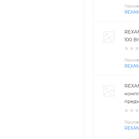
Произв
REXA
REXAN
100 Вт
Произв
REXA
REXAN
компл
пред
Произв
REXA