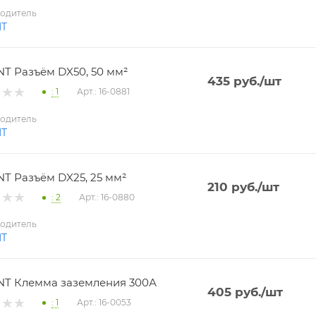
одитель
NT
T Разъём DX50, 50 мм²
435
руб.
/шт
: 1
Арт.: 16-0881
одитель
NT
T Разъём DX25, 25 мм²
210
руб.
/шт
: 2
Арт.: 16-0880
одитель
NT
T Клемма заземления 300А
405
руб.
/шт
: 1
Арт.: 16-0053