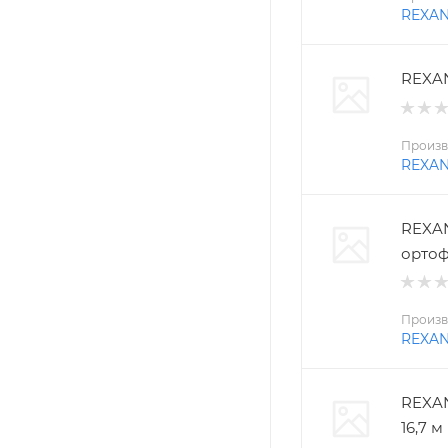
REXA
REXAN
Произв
REXA
REXAN
ортоф
Произв
REXA
REXAN
16,7 м