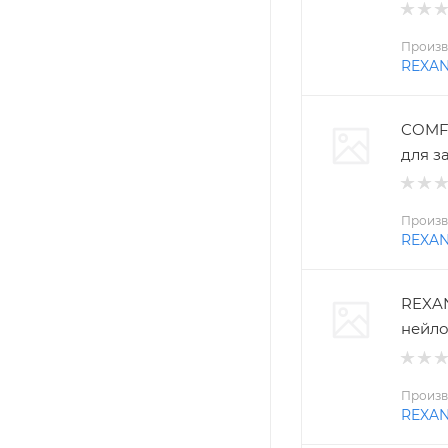
Произв
REXA
COMFO
для з
Произв
REXA
REXAN
нейло
Произв
REXA