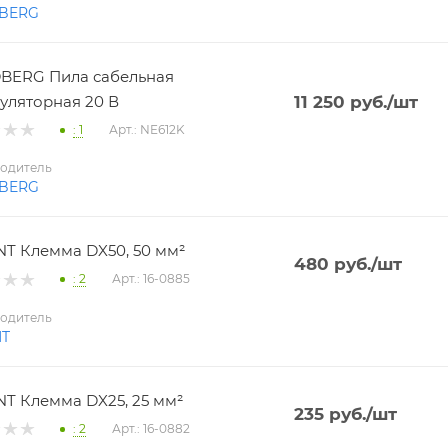
BERG
BERG Пила сабельная
уляторная 20 В
11 250
руб.
/шт
: 1
Арт.: NE612K
одитель
BERG
T Клемма DX50, 50 мм²
480
руб.
/шт
: 2
Арт.: 16-0885
одитель
NT
T Клемма DX25, 25 мм²
235
руб.
/шт
: 2
Арт.: 16-0882