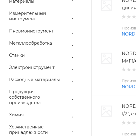
NORD
материалы
цилин
Измерительный
инструмент
Произв
Пневмоинструмент
NORD
Металлообработка
NORD
Станки
M>F1/
Электроинструмент
Расходные материалы
Произв
NORD
Продукция
собственного
производства
NORDB
1/2",
Химия
Хозяйственные
принадлежности
Произв