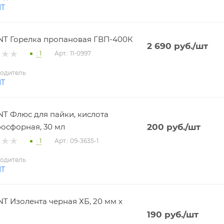
NT
T Горелка пропановая ГВП-400К
2 690
руб.
/шт
: 1
Арт.: 11-0997
одитель
NT
T Флюс для пайки, кислота
осфорная, 30 мл
200
руб.
/шт
: 1
Арт.: 09-3635-1
одитель
NT
T Изолента черная ХБ, 20 мм х
190
руб.
/шт