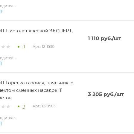
одитель
NT
T Пистолет клеевой ЭКСПЕРТ,
1 110
руб.
/шт
: 1
Арт.: 12-1530
одитель
NT
T Горелка газовая, паяльник, с
ектом сменных насадок, 11
3 205
руб.
/шт
метов
: 1
Арт.: 12-0505
одитель
NT