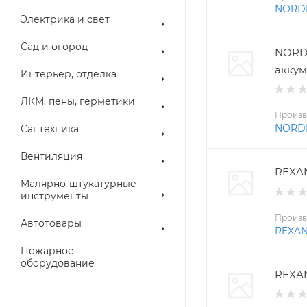
NORD
Электрика и свет
Сад и огород
NORD
аккум
Интерьер, отделка
ЛКМ, пены, герметики
Произв
NORD
Сантехника
Вентиляция
REXAN
Малярно-штукатурные
инструменты
Произв
Автотовары
REXA
Пожарное
оборудование
REXAN