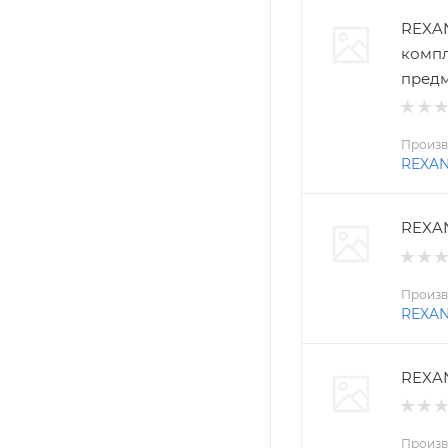
REXAN
компл
пред
Произв
REXA
REXAN
Произв
REXA
REXAN
Произв