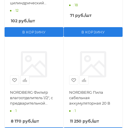
цилиндрический
: 18
M1/2">F1/4"
: 12
71
руб.
/шт
102
руб.
/шт
В КОРЗИНУ
В КОРЗИНУ
NORDBERG Фильтр
NORDBERG Пила
влагоотделитель 1/2", с
сабельная
предварительной
аккумуляторная 20 В
фильтрацией
: 1
: 1
8 170
руб.
/шт
11 250
руб.
/шт