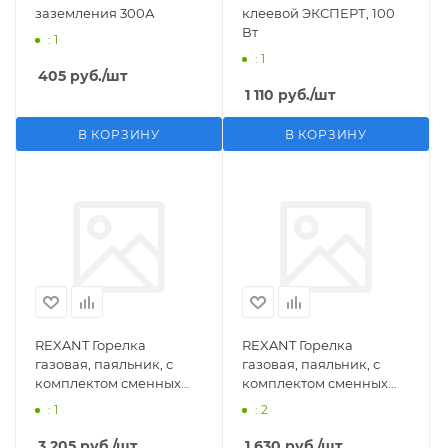
заземления 300А
клеевой ЭКСПЕРТ, 100
Вт
: 1
: 1
405
руб.
/шт
1 110
руб.
/шт
В КОРЗИНУ
В КОРЗИНУ
REXANT Горелка
REXANT Горелка
газовая, паяльник, с
газовая, паяльник, с
комплектом сменных
комплектом сменных
насадок, 11 предметов
насадок, 3 предмета
: 1
: 2
3 205
руб.
/шт
1 630
руб.
/шт