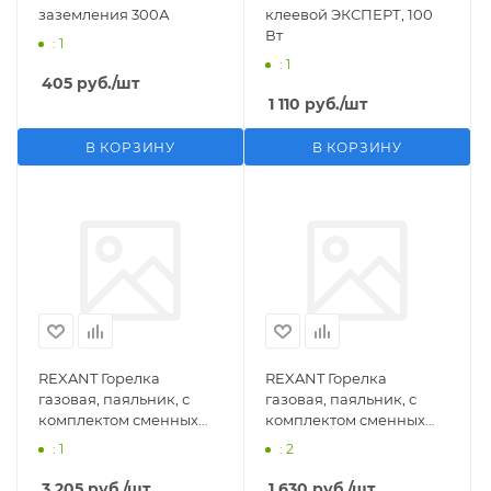
заземления 300А
клеевой ЭКСПЕРТ, 100
Вт
: 1
: 1
405
руб.
/шт
1 110
руб.
/шт
В КОРЗИНУ
В КОРЗИНУ
REXANT Горелка
REXANT Горелка
газовая, паяльник, с
газовая, паяльник, с
комплектом сменных
комплектом сменных
насадок, 11 предметов
насадок, 3 предмета
: 1
: 2
3 205
руб.
/шт
1 630
руб.
/шт