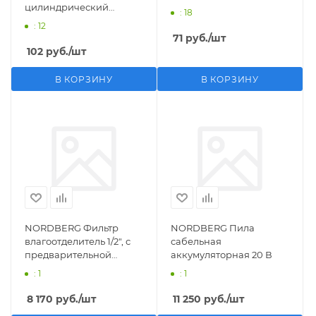
цилиндрический
: 18
M1/2">F1/4"
: 12
71
руб.
/шт
102
руб.
/шт
В КОРЗИНУ
В КОРЗИНУ
NORDBERG Фильтр
NORDBERG Пила
влагоотделитель 1/2", с
сабельная
предварительной
аккумуляторная 20 В
фильтрацией
: 1
: 1
8 170
руб.
/шт
11 250
руб.
/шт