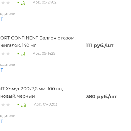
: 5
Арт.: 09-2402
одитель
NT
RT CONTINENT Баллон с газом,
ажигалок, 140 мл
111
руб.
/шт
: 3
Арт.: 09-1429
одитель
NT
T Хомут 200х7,6 мм, 100 шт,
новый, черный
380
руб.
/шт
: 12
Арт.: 07-0203
одитель
NT