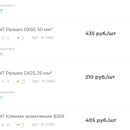
одитель
NT
T Разъём DX50, 50 мм²
435
руб.
/шт
: 1
Арт.: 16-0881
одитель
NT
T Разъём DX25, 25 мм²
210
руб.
/шт
: 2
Арт.: 16-0880
одитель
NT
T Клемма заземления 300А
405
руб.
/шт
: 1
Арт.: 16-0053