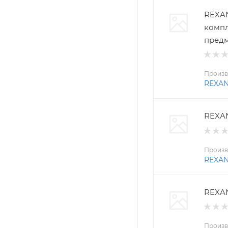
REXAN
компл
пред
Произв
REXA
REXAN
Произв
REXA
REXAN
Произв