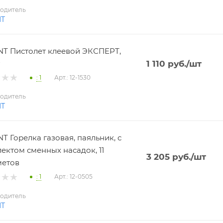
одитель
NT
T Пистолет клеевой ЭКСПЕРТ,
1 110
руб.
/шт
: 1
Арт.: 12-1530
одитель
NT
T Горелка газовая, паяльник, с
ектом сменных насадок, 11
3 205
руб.
/шт
метов
: 1
Арт.: 12-0505
одитель
NT