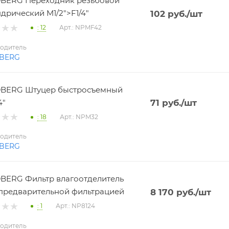
BERG Переходник резьбовой
дрический M1/2">F1/4"
102
руб.
/шт
: 12
Арт.: NPMF42
одитель
BERG
BERG Штуцер быстросъемный
4"
71
руб.
/шт
: 18
Арт.: NPM32
одитель
BERG
ERG Фильтр влагоотделитель
 с предварительной фильтрацией
8 170
руб.
/шт
: 1
Арт.: NP8124
одитель