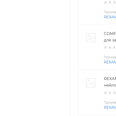
Произв
REXA
COMFO
для з
Произв
REXA
REXAN
нейло
Произв
REXA