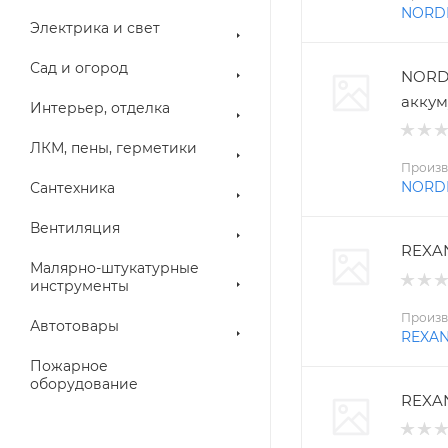
NORD
Электрика и свет
Сад и огород
NORD
аккум
Интерьер, отделка
ЛКМ, пены, герметики
Произв
NORD
Сантехника
Вентиляция
REXAN
Малярно-штукатурные
инструменты
Произв
Автотовары
REXA
Пожарное
оборудование
REXAN