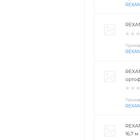
REXA
REXAN
Произв
REXA
REXAN
ортоф
Произв
REXA
REXAN
16,7 м