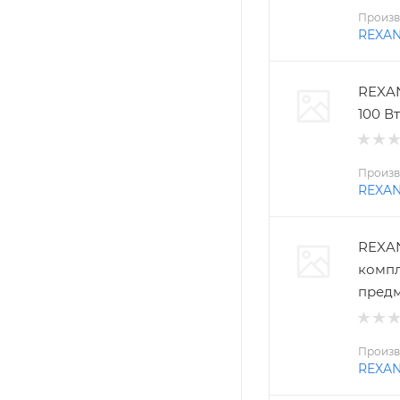
Произв
REXA
REXAN
100 Вт
Произв
REXA
REXAN
компл
пред
Произв
REXA