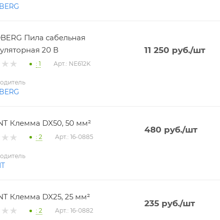
BERG
BERG Пила сабельная
уляторная 20 В
11 250
руб.
/шт
: 1
Арт.: NE612K
одитель
BERG
T Клемма DX50, 50 мм²
480
руб.
/шт
: 2
Арт.: 16-0885
одитель
NT
T Клемма DX25, 25 мм²
235
руб.
/шт
: 2
Арт.: 16-0882