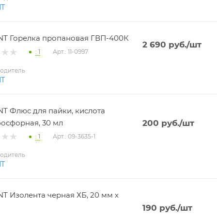
NT
T Горелка пропановая ГВП-400К
2 690
руб.
/шт
: 1
Арт.: 11-0997
одитель
NT
T Флюс для пайки, кислота
осфорная, 30 мл
200
руб.
/шт
: 1
Арт.: 09-3635-1
одитель
NT
T Изолента черная ХБ, 20 мм х
190
руб.
/шт