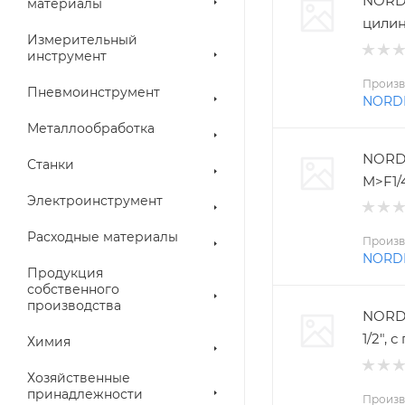
NORD
материалы
цилин
Измерительный
инструмент
Произв
Пневмоинструмент
NORD
Металлообработка
NORD
Станки
M>F1/
Электроинструмент
Расходные материалы
Произв
NORD
Продукция
собственного
производства
NORDB
1/2",
Химия
Хозяйственные
принадлежности
Произв