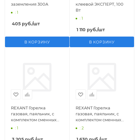
заземления 300А
клеевой ЭКСПЕРТ, 100
Вт
: 1
: 1
405
руб.
/шт
1 110
руб.
/шт
В КОРЗИНУ
В КОРЗИНУ
REXANT Горелка
REXANT Горелка
газовая, паяльник, с
газовая, паяльник, с
комплектом сменных
комплектом сменных
насадок, 11 предметов
насадок, 3 предмета
: 1
: 2
3 205
руб.
/шт
1 630
руб.
/шт