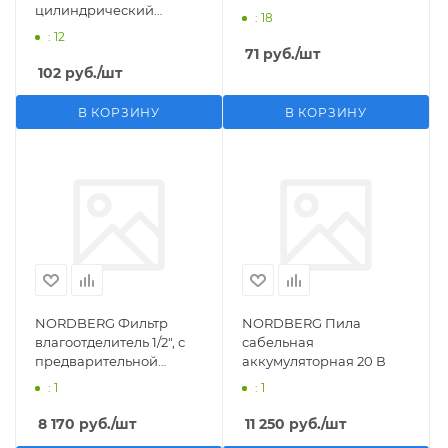
цилиндрический
: 18
M1/2">F1/4"
: 12
71
руб.
/шт
102
руб.
/шт
В КОРЗИНУ
В КОРЗИНУ
NORDBERG Фильтр
NORDBERG Пила
влагоотделитель 1/2", с
сабельная
предварительной
аккумуляторная 20 В
фильтрацией
: 1
: 1
8 170
руб.
/шт
11 250
руб.
/шт