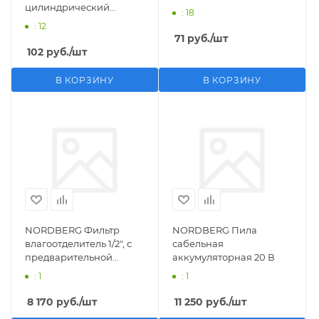
цилиндрический
: 18
M1/2">F1/4"
: 12
71
руб.
/шт
102
руб.
/шт
В КОРЗИНУ
В КОРЗИНУ
NORDBERG Фильтр
NORDBERG Пила
влагоотделитель 1/2", с
сабельная
предварительной
аккумуляторная 20 В
фильтрацией
: 1
: 1
8 170
руб.
/шт
11 250
руб.
/шт