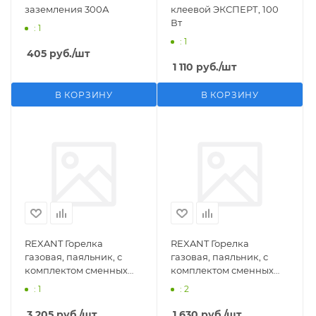
заземления 300А
клеевой ЭКСПЕРТ, 100
Вт
: 1
: 1
405
руб.
/шт
1 110
руб.
/шт
В КОРЗИНУ
В КОРЗИНУ
REXANT Горелка
REXANT Горелка
газовая, паяльник, с
газовая, паяльник, с
комплектом сменных
комплектом сменных
насадок, 11 предметов
насадок, 3 предмета
: 1
: 2
3 205
руб.
/шт
1 630
руб.
/шт