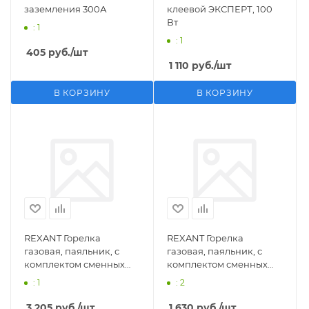
заземления 300А
клеевой ЭКСПЕРТ, 100
Вт
: 1
: 1
405
руб.
/шт
1 110
руб.
/шт
В КОРЗИНУ
В КОРЗИНУ
REXANT Горелка
REXANT Горелка
газовая, паяльник, с
газовая, паяльник, с
комплектом сменных
комплектом сменных
насадок, 11 предметов
насадок, 3 предмета
: 1
: 2
3 205
руб.
/шт
1 630
руб.
/шт