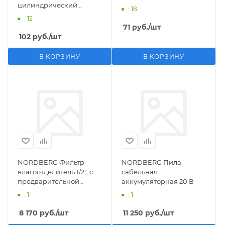
цилиндрический
: 18
M1/2">F1/4"
: 12
71
руб.
/шт
102
руб.
/шт
В КОРЗИНУ
В КОРЗИНУ
NORDBERG Фильтр
NORDBERG Пила
влагоотделитель 1/2", с
сабельная
предварительной
аккумуляторная 20 В
фильтрацией
: 1
: 1
8 170
руб.
/шт
11 250
руб.
/шт