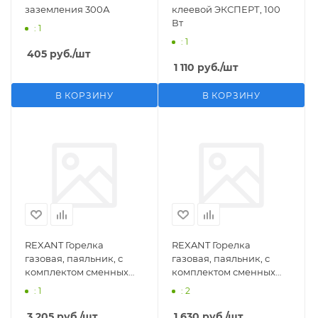
заземления 300А
клеевой ЭКСПЕРТ, 100
Вт
: 1
: 1
405
руб.
/шт
1 110
руб.
/шт
В КОРЗИНУ
В КОРЗИНУ
REXANT Горелка
REXANT Горелка
газовая, паяльник, с
газовая, паяльник, с
комплектом сменных
комплектом сменных
насадок, 11 предметов
насадок, 3 предмета
: 1
: 2
3 205
руб.
/шт
1 630
руб.
/шт