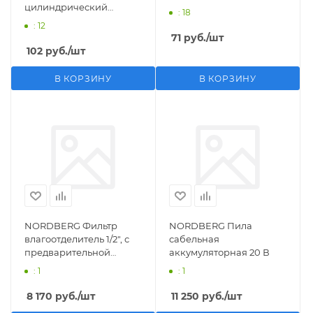
цилиндрический
: 18
M1/2">F1/4"
: 12
71
руб.
/шт
102
руб.
/шт
В КОРЗИНУ
В КОРЗИНУ
NORDBERG Фильтр
NORDBERG Пила
влагоотделитель 1/2", с
сабельная
предварительной
аккумуляторная 20 В
фильтрацией
: 1
: 1
8 170
руб.
/шт
11 250
руб.
/шт