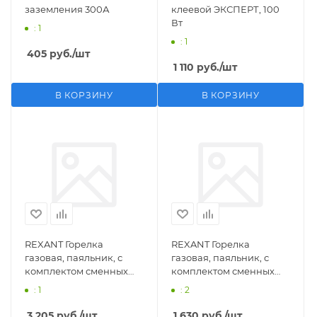
заземления 300А
клеевой ЭКСПЕРТ, 100
Вт
: 1
: 1
405
руб.
/шт
1 110
руб.
/шт
В КОРЗИНУ
В КОРЗИНУ
REXANT Горелка
REXANT Горелка
газовая, паяльник, с
газовая, паяльник, с
комплектом сменных
комплектом сменных
насадок, 11 предметов
насадок, 3 предмета
: 1
: 2
3 205
руб.
/шт
1 630
руб.
/шт