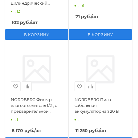
цилиндрический
: 18
M1/2">F1/4"
: 12
71
руб.
/шт
102
руб.
/шт
В КОРЗИНУ
В КОРЗИНУ
NORDBERG Фильтр
NORDBERG Пила
влагоотделитель 1/2", с
сабельная
предварительной
аккумуляторная 20 В
фильтрацией
: 1
: 1
8 170
руб.
/шт
11 250
руб.
/шт